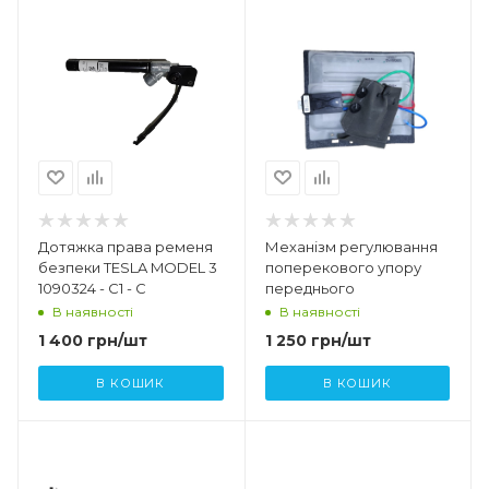
Дотяжка права ременя
Механізм регулювання
безпеки TESLA MODEL 3
поперекового упору
1090324 - C1 - C
переднього
В наявності
В наявності
1 400
грн
/шт
1 250
грн
/шт
В КОШИК
В КОШИК