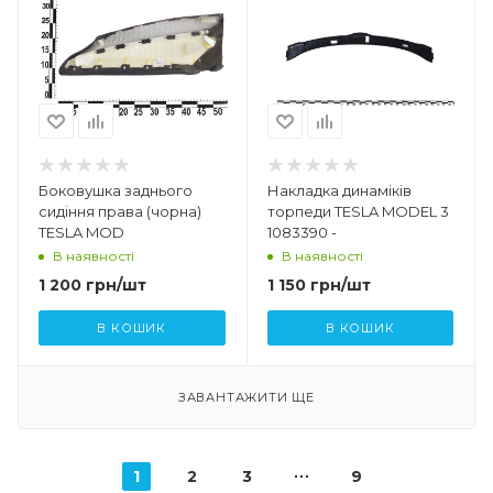
Боковушка заднього
Накладка динаміків
сидіння права (чорна)
торпеди TESLA MODEL 3
TESLA MOD
1083390 -
В наявності
В наявності
1 200
грн
/шт
1 150
грн
/шт
В КОШИК
В КОШИК
ЗАВАНТАЖИТИ ЩЕ
1
2
3
9