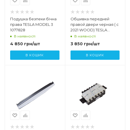
Подушка безпеки бічна
Обшивка передней
права TESLA MODEL 3
правой двери черная ( с
1077828
2021 WOOD) TESLA
MODEL 3 1514769-89-B
В наявності
В наявності
1803119-00-B
4 850
грн
/шт
3 850
грн
/шт
В КОШИК
В КОШИК