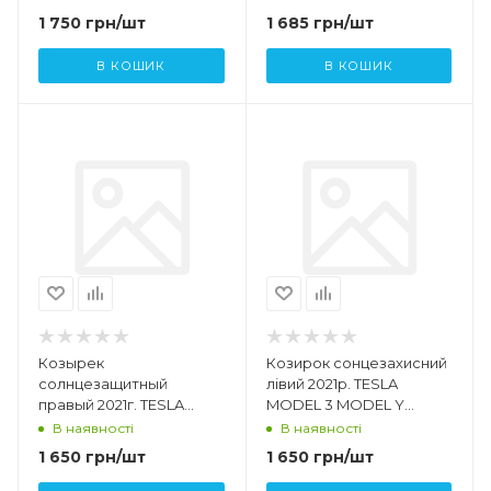
1 750
грн
/шт
1 685
грн
/шт
В КОШИК
В КОШИК
Козырек
Козирок сонцезахисний
солнцезащитный
лівий 2021р. TESLA
правый 2021г. TESLA
MODEL 3 MODEL Y
MODEL 3 1490406-01-C
1490405 - 01 - C 1490405 -
В наявності
В наявності
01 - B
1 650
грн
/шт
1 650
грн
/шт