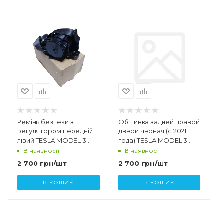
Ремінь безпеки з
Обшивка задней правой
регулятором передній
двери черная (с 2021
лівий TESLA MODEL 3
года) TESLA MODEL 3
1081255 - 01 - D 1105822 - C1
1090415-89-Н 1588129-91-B
В наявності
В наявності
- H
2 700
грн
/шт
2 700
грн
/шт
В КОШИК
В КОШИК