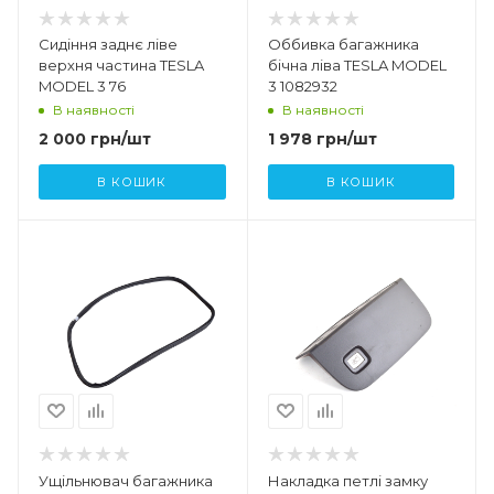
Сидіння заднє ліве
Оббивка багажника
верхня частина TESLA
бічна ліва TESLA MODEL
MODEL 3 76
3 1082932
В наявності
В наявності
2 000
грн
/шт
1 978
грн
/шт
В КОШИК
В КОШИК
Ущільнювач багажника
Накладка петлі замку