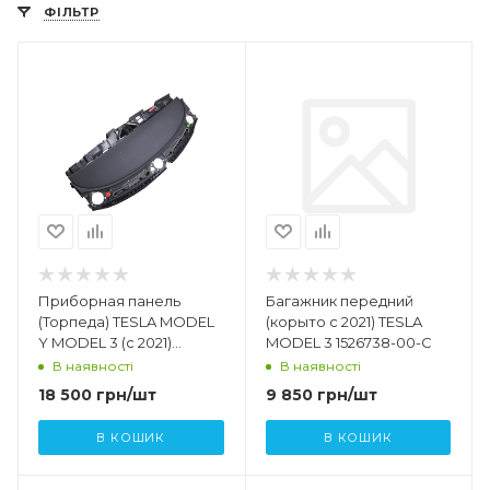
ФІЛЬТР
Приборная панель
Багажник передний
(Торпеда) TESLA MODEL
(корыто с 2021) TESLA
Y MODEL 3 (c 2021)
MODEL 3 1526738-00-C
1083401-05-O 1083401-05-
В наявності
В наявності
M 1083401-05-J
18 500
грн
/шт
9 850
грн
/шт
В КОШИК
В КОШИК