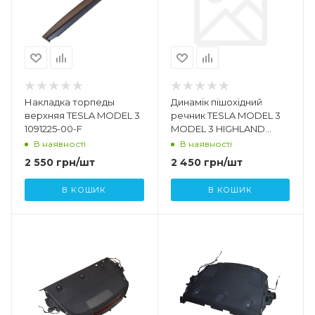
Накладка торпеды
Динамік пішохідний
верхняя TESLA MODEL 3
речник TESLA MODEL 3
1091225-00-F
MODEL 3 HIGHLAND
1299965 - 00 - A
В наявності
В наявності
2 550
грн
/шт
2 450
грн
/шт
В КОШИК
В КОШИК