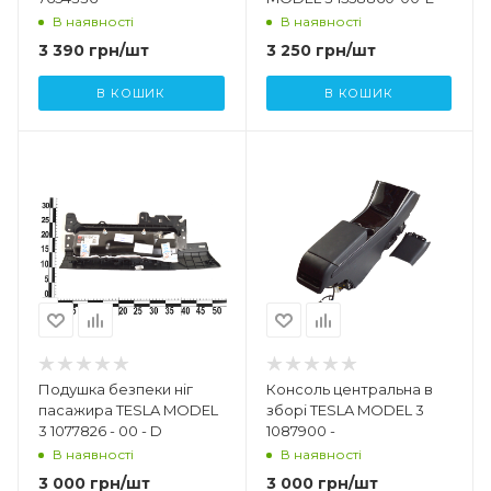
В наявності
В наявності
3 390
грн
/шт
3 250
грн
/шт
В КОШИК
В КОШИК
Подушка безпеки ніг
Консоль центральна в
пасажира TESLA MODEL
зборі TESLA MODEL 3
3 1077826 - 00 - D
1087900 -
В наявності
В наявності
3 000
грн
/шт
3 000
грн
/шт