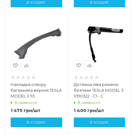
В КОШИК
В КОШИК
Накладка отвору
Дотяжка ліва ременя
багажника верхня TESLA
безпеки TESLA MODEL 3
MODEL 3 113
1090322 - C1 - C
В наявності
В наявності
1 475
грн
/шт
1 400
грн
/шт
В КОШИК
В КОШИК