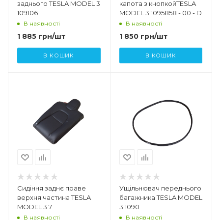
заднього TESLA MODEL 3
капота з кнопкойTESLA
109106
MODEL 3 1095858 - 00 - D
В наявності
В наявності
1 885
грн
/шт
1 850
грн
/шт
В КОШИК
В КОШИК
Сидіння заднє праве
Ущільнювач переднього
верхня частина TESLA
багажника TESLA MODEL
MODEL 3 7
3 1090
В наявності
В наявності