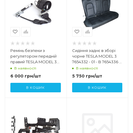
Ремінь безпеки з
Сидіння заднє в зборі
регулятором передній
чорне TESLA MODEL 3
правий TESLA MODEL 3
7654332 - 01 - B 7654336 -
1081279 - 01 - G 1081279 - 01
01 - A
В наявності
В наявності
- H
6 000
грн
/шт
5 750
грн
/шт
В КОШИК
В КОШИК