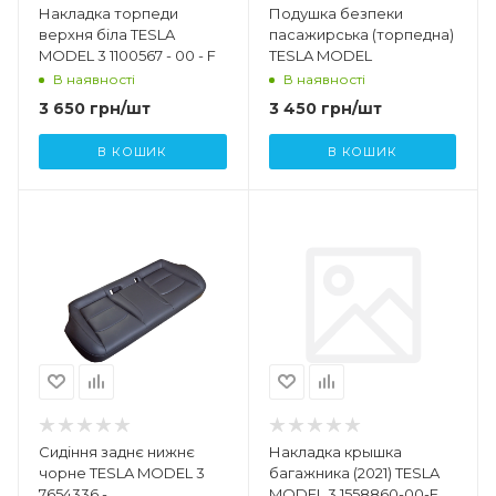
Накладка торпеди
Подушка безпеки
верхня біла TESLA
пасажирська (торпедна)
MODEL 3 1100567 - 00 - F
TESLA MODEL
В наявності
В наявності
3 650
грн
/шт
3 450
грн
/шт
В КОШИК
В КОШИК
Сидіння заднє нижнє
Накладка крышка
чорне TESLA MODEL 3
багажника (2021) TESLA
7654336 -
MODEL 3 1558860-00-E