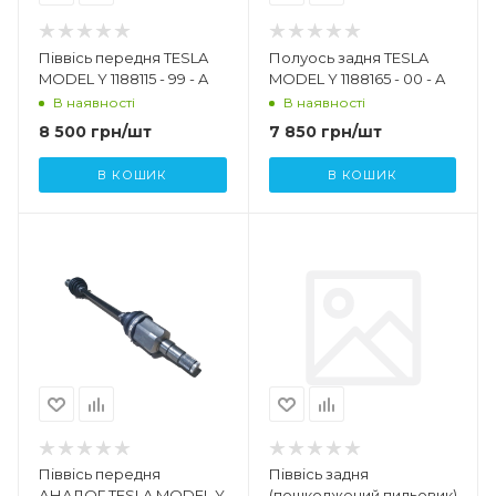
Піввісь передня TESLA
Полуось задня TESLA
MODEL Y 1188115 - 99 - A
MODEL Y 1188165 - 00 - A
В наявності
В наявності
8 500
грн
/шт
7 850
грн
/шт
В КОШИК
В КОШИК
Піввісь передня
Піввісь задня
АНАЛОГ TESLA MODEL Y
(пошкоджений пильовик)