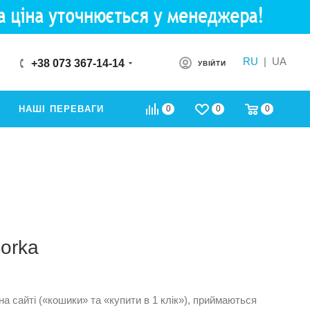
RU
|
UA
+38 073 367-14-14
УВІЙТИ
0
0
0
НАШІ ПЕРЕВАГИ
orka
на сайті («кошики» та «купити в 1 клік»), приймаються