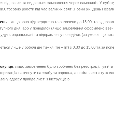
ся відправки та видаються замовлення через самовивіз. У субот
и.Стосовно роботи під час великих свят (Новий рік, День Незале
лень
– якщо воно підтверджено та оплачено до 15.00, то відправл
тупного дня, або у понеділок (якщо замовлення оформлено ввечр
будуть опрацьовані та відправлені у понеділок (за умови, що пит
ється лише у робочі дні тижня (пн – пт) з 9.30 до 15.00 та за п
покупця
: якщо замовлення було зроблено без реєстрації, увійти
авторизації» натиснути на «забули пароль», а потім ввести ту ж
зану адресу прийде лист із інструкцією.