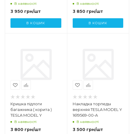
SR 1030472 - 01 - A
В наявності
В наявності
3 950
грн
/шт
3 850
грн
/шт
В КОШИК
В КОШИК
Кришка підлоги
Накладка торпеды
багажника ( корита )
верхняя TESLA MODEL Y
TESLA MODEL Y
1619569-00-A
В наявності
В наявності
3 800
грн
/шт
3 500
грн
/шт