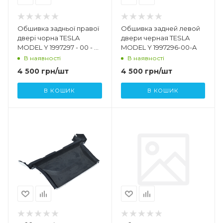
Обшивка задньої правої
Обшивка задней левой
двері чорна TESLA
двери черная TESLA
MODEL Y 1997297 - 00 - A
MODEL Y 1997296-00-A
1697297 - 01 - F
В наявності
В наявності
4 500
грн
/шт
4 500
грн
/шт
В КОШИК
В КОШИК