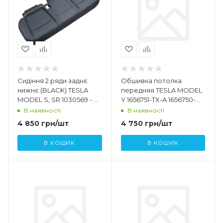
Сидіння 2 ряди заднє
Обшивка потолка
нижнє (BLACK) TESLA
передняя TESLA MODEL
MODEL S, SR 1030569 - 01
Y 1656751-TX-A 1656750-
- B
TX-A
В наявності
В наявності
4 850
грн
/шт
4 750
грн
/шт
В КОШИК
В КОШИК