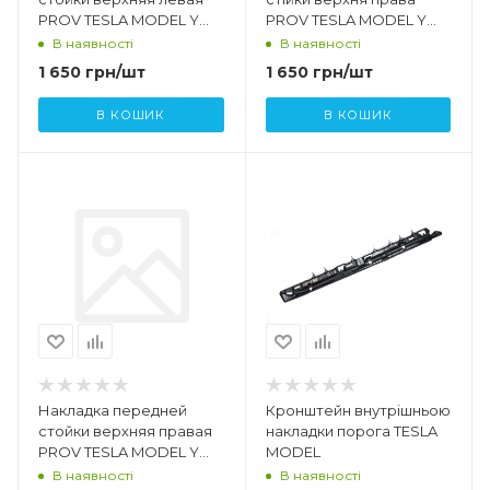
PROV TESLA MODEL Y
PROV TESLA MODEL Y
1494604-00-E
1674737 - 99 - D 1674737 -
В наявності
В наявності
00 - B
1 650
грн
/шт
1 650
грн
/шт
В КОШИК
В КОШИК
Накладка передней
Кронштейн внутрішньою
стойки верхняя правая
накладки порога TESLA
PROV TESLA MODEL Y
MODEL
1494605-00-E
В наявності
В наявності