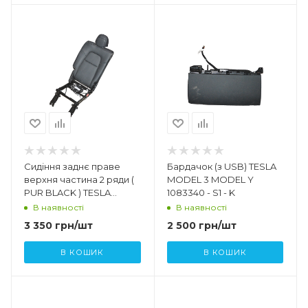
Сидіння заднє праве
Бардачок (з USB) TESLA
верхня частина 2 ряди (
MODEL 3 MODEL Y
PUR BLACK ) TESLA
1083340 - S1 - K
MODEL Y 3907892 - 01 - C
В наявності
В наявності
3 350
грн
/шт
2 500
грн
/шт
В КОШИК
В КОШИК