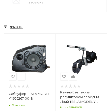
13 ТОВАРІВ
ФІЛЬТР
Ремінь безпеки із
Сабвуфер TESLA MODEL
регулятором передній
Y 1656267-00-B
лівий TESLA MODEL Y
В наявності
1493782 - 01 - C
В наявності