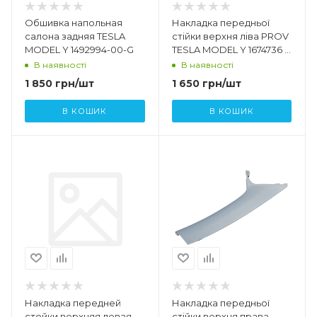
Обшивка напольная
Накладка передньої
салона задняя TESLA
стійки верхня ліва PROV
MODEL Y 1492994-00-G
TESLA MODEL Y 1674736 -
99 - D 1674736 - 00 - B
В наявності
В наявності
1 850
грн
/шт
1 650
грн
/шт
В КОШИК
В КОШИК
Накладка передней
Накладка передньої
стойки верхняя левая
стійки верхня права