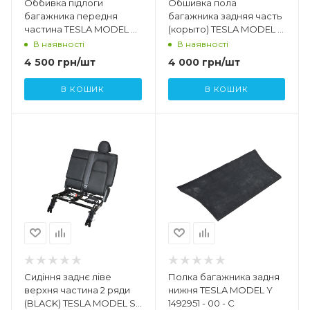
Оббивка підлоги
Обшивка пола
багажника передня
багажника задняя часть
частина TESLA MODEL Y
(корыто) TESLA MODEL Y
1692892 - 00 - A
1492945-00-C
В наявності
В наявності
4 500
грн
/шт
4 000
грн
/шт
В КОШИК
В КОШИК
Сидіння заднє ліве
Полка багажника задня
верхня частина 2 ряди
нижня TESLA MODEL Y
(BLACK) TESLA MODEL S,
1492951 - 00 - C