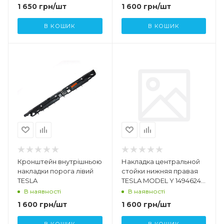
1 650
грн
/шт
1 600
грн
/шт
В КОШИК
В КОШИК
Кронштейн внутрішньою
Накладка центральной
накладки порога лівий
стойки нижняя правая
TESLA
TESLA MODEL Y 1494624-
00-F 1494624-00-E
В наявності
В наявності
1 600
грн
/шт
1 600
грн
/шт
В КОШИК
В КОШИК