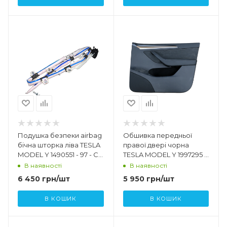
Подушка безпеки airbag
Обшивка передньої
бічна шторка ліва TESLA
правої двері чорна
MODEL Y 1490551 - 97 - C
TESLA MODEL Y 1997295 -
1675065 - 00 - B
00 - B 1697295 - 99 - G
В наявності
В наявності
6 450
грн
/шт
5 950
грн
/шт
В КОШИК
В КОШИК