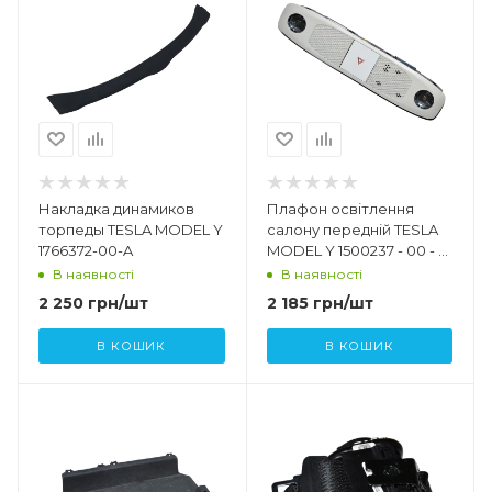
Накладка динамиков
Плафон освітлення
торпеды TESLA MODEL Y
салону передній TESLA
1766372-00-A
MODEL Y 1500237 - 00 - H
1500237 - 00 - E
В наявності
В наявності
2 250
грн
/шт
2 185
грн
/шт
В КОШИК
В КОШИК