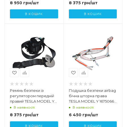
8 950
грн
/шт
8 375
грн
/шт
В КОШИК
В КОШИК
Ремінь безпеки із
Подушка безпеки airbag
регулятором передній
бічна шторка права
правий TESLA MODEL Y
TESLA MODEL Y 1675066 -
1493783 - 01 - C
00 - B 1490552 - 97 - C
В наявності
В наявності
8 375
грн
/шт
6 450
грн
/шт
В КОШИК
В КОШИК