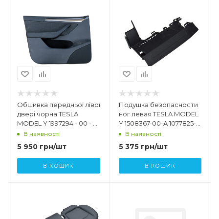
Обшивка передньої лівої
Подушка безопасности
двері чорна TESLA
ног левая TESLA MODEL
MODEL Y 1997294 - 00 - B
Y 1508367-00-A 1077825-
1697294 - 01 - C 1803120 -
00-D
В наявності
В наявності
00 - A
5 950
грн
/шт
5 375
грн
/шт
В КОШИК
В КОШИК