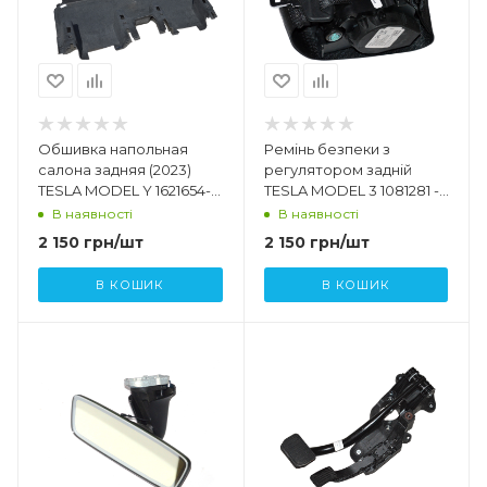
Обшивка напольная
Ремінь безпеки з
салона задняя (2023)
регулятором задній
TESLA MODEL Y 1621654-
TESLA MODEL 3 1081281 -
98-C
01 - F 1081281 - 01 - D
В наявності
В наявності
2 150
грн
/шт
2 150
грн
/шт
В КОШИК
В КОШИК