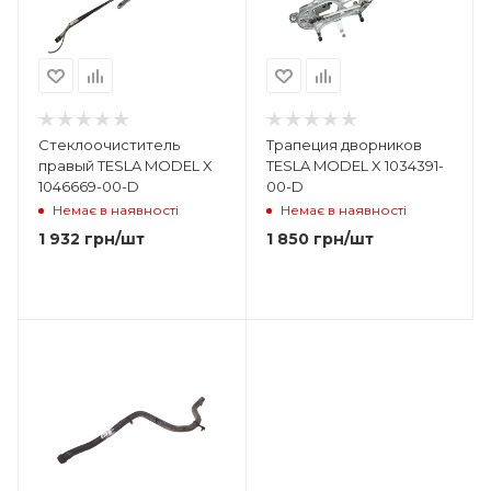
Стеклоочиститель
Трапеция дворников
правый TESLA MODEL X
TESLA MODEL X 1034391-
1046669-00-D
00-D
Немає в наявності
Немає в наявності
1 932
грн
/шт
1 850
грн
/шт