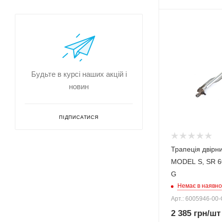
Будьте в курсі наших акцій і
новин
ПІДПИСАТИСЯ
Трапеція двірн
MODEL S, SR 60
G
Немає в наявно
Арт.: 6005946-00-
2 385
грн
/шт