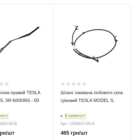
сник правий TESLA
Шланг омивача лобового скла
, SR 6005950 - 00
гумовий TESLA MODEL S,
ності
В наявності
5950-00-B
Арт.: 1054647-00-А
рн
/шт
465
грн
/шт