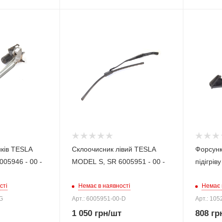
иків TESLA
Склоочисник лівий TESLA
Форсунк
05946 - 00 -
MODEL S, SR 6005951 - 00 -
підігрі
сті
Немає в наявності
Немає 
G
Арт.: 6005951-00-D
Арт.: 105
1 050
грн
/шт
808
гр