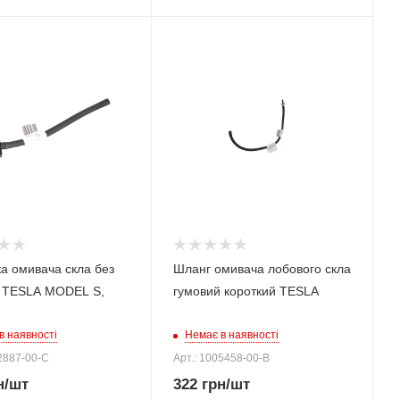
а омивача скла без
Шланг омивача лобового скла
ву TESLA MODEL S,
гумовий короткий TESLA
в наявності
Немає в наявності
2887-00-C
Арт.: 1005458-00-B
н
/шт
322
грн
/шт