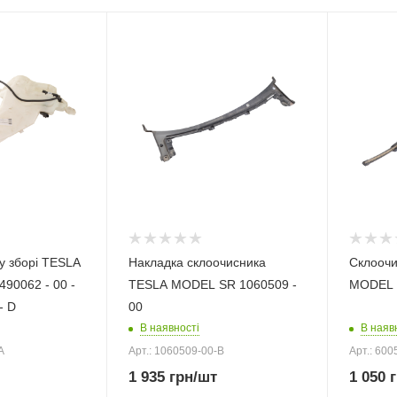
у зборі TESLA
Накладка склоочисника
Склоочи
90062 - 00 -
TESLA MODEL SR 1060509 -
MODEL S
- D
00
В наявності
В наяв
A
Арт.: 1060509-00-B
Арт.: 600
1 935
грн
/шт
1 050
г