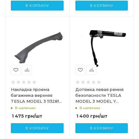
В КОРЗИНУ
В КОРЗИНУ
Накладка проема
Дотяжка левая ремня
багажника верхняя
безопасности TESLA
TESLA MODEL 3 1132812-
MODEL 3 MODEL Y
00-А
1090322-C1-C
В наличии
В наличии
1 475
грн
/шт
1 400
грн
/шт
В КОРЗИНУ
В КОРЗИНУ