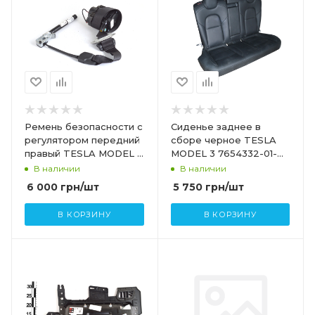
Ремень безопасности с
Сиденье заднее в
регулятором передний
сборе черное TESLA
правый TESLA MODEL 3
MODEL 3 7654332-01-B
1081279-01-G 1081279-01-
7654336-01-A
В наличии
В наличии
H
6 000
грн
/шт
5 750
грн
/шт
В КОРЗИНУ
В КОРЗИНУ