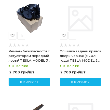
Ремень безопасности с
Обшивка задней правой
регулятором передний
двери черная (с 2021
левый TESLA MODEL 3
года) TESLA MODEL 3
1081255-01-D 1105822-C1-
1090415-89-Н 1588129-
В наличии
В наличии
H
91-B
2 700
грн
/шт
2 700
грн
/шт
В КОРЗИНУ
В КОРЗИНУ