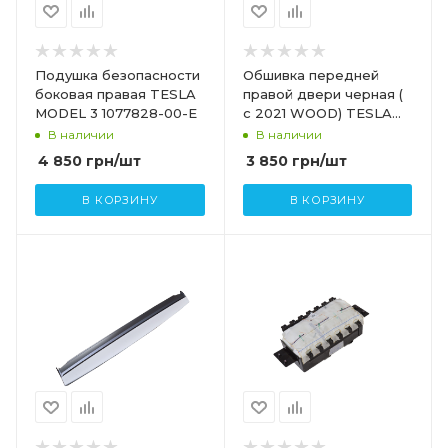
Подушка безопасности
Обшивка передней
боковая правая TESLA
правой двери черная (
MODEL 3 1077828-00-E
с 2021 WOOD) TESLA
MODEL 3 1514769-89-B
В наличии
В наличии
1803119-00-B
4 850
грн
/шт
3 850
грн
/шт
В КОРЗИНУ
В КОРЗИНУ