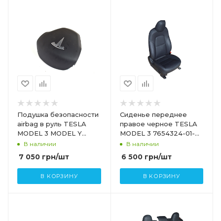
Подушка безопасности
Сиденье переднее
airbag в руль TESLA
правое черное TESLA
MODEL 3 MODEL Y
MODEL 3 7654324-01-B
1508347-71-B
7654324-01-С
В наличии
В наличии
7 050
грн
/шт
6 500
грн
/шт
В КОРЗИНУ
В КОРЗИНУ