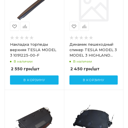
Накладка торпеды
Динамик пешеходный
верхняя TESLA MODEL
спикер TESLA MODEL 3
3 1091225-00-F
MODEL 3 HIGHLAND
(задний) 1299965-00-A
В наличии
В наличии
2 550
грн
/шт
2 450
грн
/шт
В КОРЗИНУ
В КОРЗИНУ