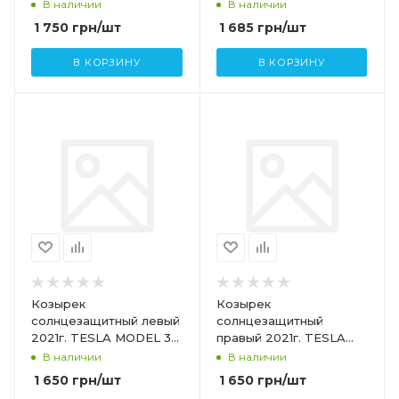
7654332-01-B
В наличии
В наличии
1 750
грн
/шт
1 685
грн
/шт
В КОРЗИНУ
В КОРЗИНУ
Козырек
Козырек
солнцезащитный левый
солнцезащитный
2021г. TESLA MODEL 3
правый 2021г. TESLA
MODEL Y 1490405-01-C
MODEL 3 1490406-01-C
В наличии
В наличии
1490405-01-B
1 650
грн
/шт
1 650
грн
/шт