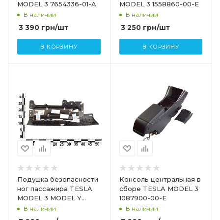
MODEL 3 7654336-01-A
MODEL 3 1558860-00-E
В наличии
В наличии
3 390
грн
/шт
3 250
грн
/шт
В КОРЗИНУ
В КОРЗИНУ
Подушка безопасности
Консоль центральная в
ног пассажира TESLA
сборе TESLA MODEL 3
MODEL 3 MODEL Y
1087900-00-E
1077826-00-D
В наличии
В наличии