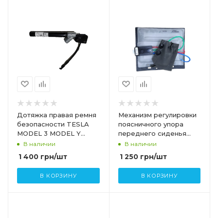
Дотяжка правая ремня
Механизм регулировки
безопасности TESLA
поясничного упора
MODEL 3 MODEL Y
переднего сиденья
1090324-C1-C
TESLA MODEL 3
В наличии
В наличии
1118494-00-F
1 400
грн
/шт
1 250
грн
/шт
В КОРЗИНУ
В КОРЗИНУ