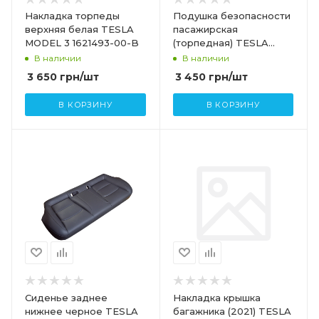
Накладка торпеды
Подушка безопасности
верхняя белая TESLA
пасажирская
MODEL 3 1621493-00-B
(торпедная) TESLA
MODEL 3 1077823-00-F
В наличии
В наличии
3 650
грн
/шт
3 450
грн
/шт
В КОРЗИНУ
В КОРЗИНУ
Сиденье заднее
Накладка крышка
нижнее черное TESLA
багажника (2021) TESLA