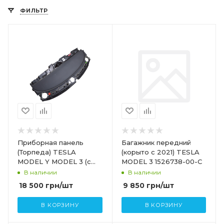
ФИЛЬТР
Приборная панель
Багажник передний
(Торпеда) TESLA
(корыто с 2021) TESLA
MODEL Y MODEL 3 (c
MODEL 3 1526738-00-C
2021) 1083401-05-O
В наличии
В наличии
1083401-05-M 1083401-
18 500
грн
/шт
9 850
грн
/шт
05-J
В КОРЗИНУ
В КОРЗИНУ