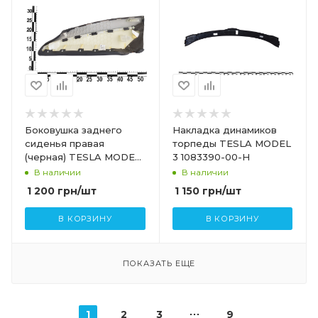
Боковушка заднего
Накладка динамиков
сиденья правая
торпеды TESLA MODEL
(черная) TESLA MODEL
3 1083390-00-H
3 1096031-01-I 1096031-
В наличии
В наличии
03-I
1 200
грн
/шт
1 150
грн
/шт
В КОРЗИНУ
В КОРЗИНУ
ПОКАЗАТЬ ЕЩЕ
1
2
3
9