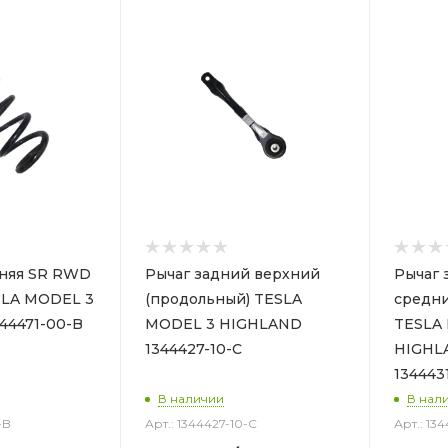
няя SR RWD
Рычаг задний верхний
Рычаг 
SLA MODEL 3
(продольный) TESLA
средни
44471-00-B
MODEL 3 HIGHLAND
TESLA
1344427-10-C
HIGHLA
134443
В наличии
В нал
-B
Арт.: 1344427-10-C
Арт.: 13