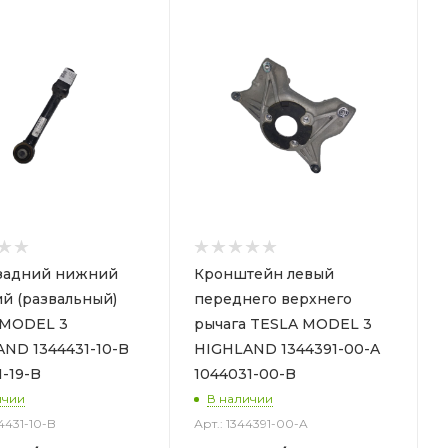
задний нижний
Кронштейн левый
й (развальный)
переднего верхнего
 MODEL 3
рычага TESLA MODEL 3
ND 1344431-10-B
HIGHLAND 1344391-00-A
1-19-B
1044031-00-B
ичии
В наличии
44431-10-B
Арт.: 1344391-00-A