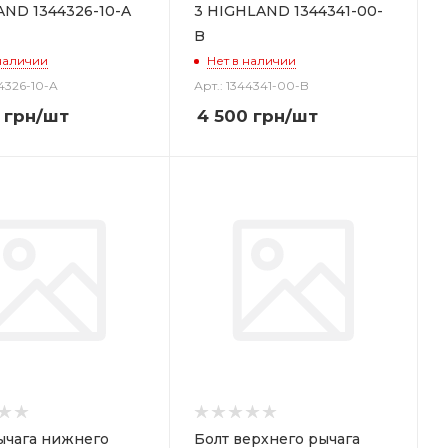
ND 1344326-10-A
3 HIGHLAND 1344341-00-
B
наличии
Нет в наличии
44326-10-A
Арт.: 1344341-00-B
грн
/шт
4 500
грн
/шт
ычага нижнего
Болт верхнего рычага