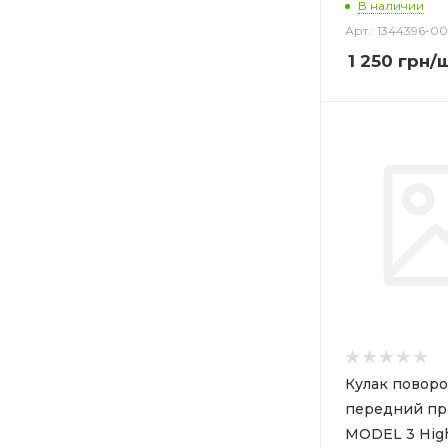
В наличии
Арт.: 1344396-0
1 250
грн
/
Кулак повор
передний пр
MODEL 3 Hig