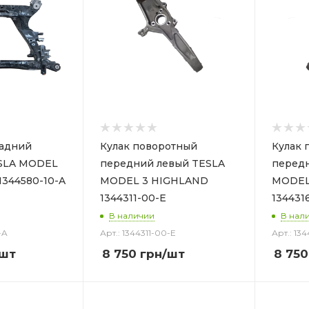
адний
Кулак поворотный
Кулак 
MODEL
передний левый TESLA
перед
1344580-10-A
MODEL 3 HIGHLAND
MODEL
1344311-00-E
134431
В наличии
В нал
-A
Арт.: 1344311-00-E
Арт.: 13
/шт
8 750
грн
/шт
8 750