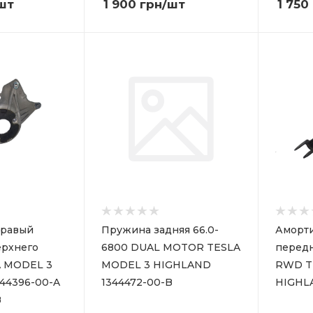
шт
1 900
грн
/шт
1 750
правый
Пружина задняя 66.0-
Аморти
ерхнего
6800 DUAL MOTOR TESLA
перед
A MODEL 3
MODEL 3 HIGHLAND
RWD T
44396-00-A
1344472-00-B
HIGHLA
B