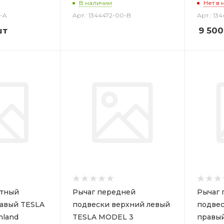
В наличии
Нет в 
0-A
Арт.: 1344472-00-B
Арт.: 13
шт
9 500
отный
Рычаг передней
Рычаг 
авый TESLA
подвески верхний левый
подвес
hland
TESLA MODEL 3
правы