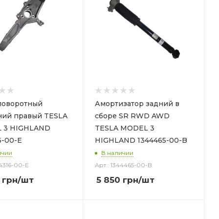
поворотный
Амортизатор задний в
ний правый TESLA
сборе SR RWD AWD
 3 HIGHLAND
TESLA MODEL 3
6-00-E
HIGHLAND 1344465-00-B
ичии
В наличии
44316-00-E
Арт.: 1344465-00-B
грн
/шт
5 850
грн
/шт