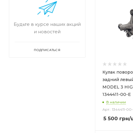
Будьте в курсе наших акций
и новостей
ПОДПИСАТЬСЯ
Кулак повор
задний левы
MODEL 3 HI
1344411-00-E
В наличии
Арт.: 1344411-00
5 500
грн
/