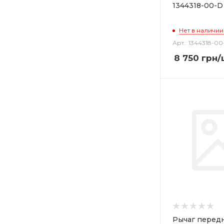
1344318-00-D
Нет в наличии
Арт.: 1344318-0
8 750
грн
/
Рычаг перед