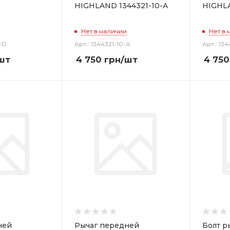
HIGHLAND 1344321-10-A
HIGHLA
Нет в наличии
Нет в 
0-D
Арт.: 1344321-10-A
Арт.: 13
шт
4 750
грн
/шт
4 750
ней
Рычаг передней
Болт р