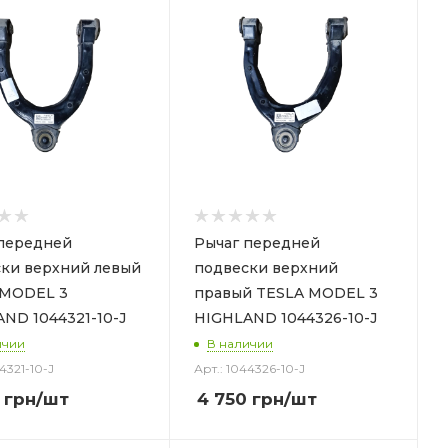
передней
Рычаг передней
ки верхний левый
подвески верхний
 MODEL 3
правый TESLA MODEL 3
ND 1044321-10-J
HIGHLAND 1044326-10-J
ичии
В наличии
4321-10-J
Арт.: 1044326-10-J
грн
/шт
4 750
грн
/шт