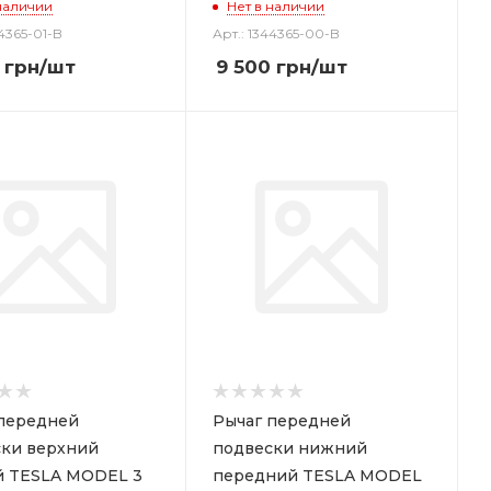
наличии
Нет в наличии
44365-01-B
Арт.: 1344365-00-B
грн
/шт
9 500
грн
/шт
передней
Рычаг передней
ки верхний
подвески нижний
й TESLA MODEL 3
передний TESLA MODEL