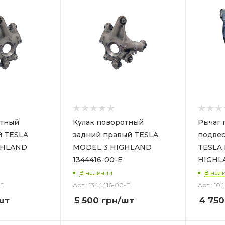
отный
Кулак поворотный
Рычаг 
й TESLA
задний правый TESLA
подвес
GHLAND
MODEL 3 HIGHLAND
TESLA
1344416-00-E
HIGHLA
В наличии
В нал
-E
Арт.: 1344416-00-E
Арт.: 104
шт
5 500
грн
/шт
4 750