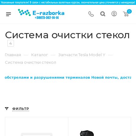
0
Система очистки стекол
4
—
—
—
Главная
Каталог
Запчасти Tesla Model Y
Система очистки стекол
ФИЛЬТР