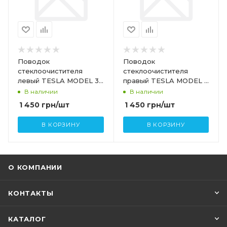
Поводок
Поводок
стеклоочистителя
стеклоочистителя
левый TESLA MODEL 3
правый TESLA MODEL 3
HIGHLAND MODEL Y
HIGHLAND MODEL Y
В наличии
В наличии
1658941-00-A 1490247-
1658938-00-A 1490250-
1 450
грн
/шт
1 450
грн
/шт
00-A
00-A
В КОРЗИНУ
В КОРЗИНУ
О КОМПАНИИ
КОНТАКТЫ
КАТАЛОГ