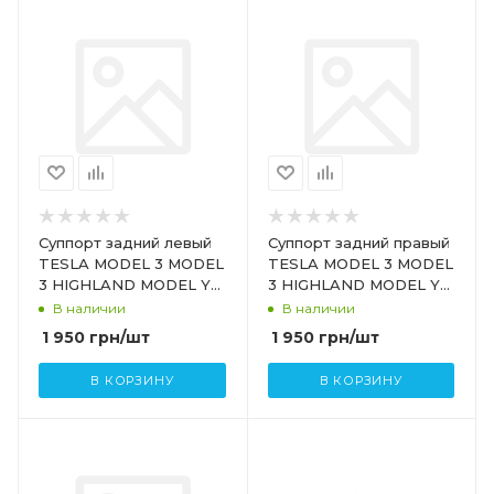
Суппорт задний левый
Суппорт задний правый
TESLA MODEL 3 MODEL
TESLA MODEL 3 MODEL
3 HIGHLAND MODEL Y
3 HIGHLAND MODEL Y
1044623-00-J 1044623-
1044624-00-J
В наличии
В наличии
00-H 1044623-97-F
1 950
грн
/шт
1 950
грн
/шт
В КОРЗИНУ
В КОРЗИНУ