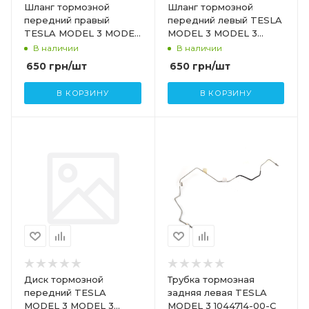
Шланг тормозной
Шланг тормозной
передний правый
передний левый TESLA
TESLA MODEL 3 MODEL
MODEL 3 MODEL 3
3 HIGHLAND 1044722-
HIGHLAND 1044721-00-
В наличии
В наличии
00-D
D
650
грн
/шт
650
грн
/шт
В КОРЗИНУ
В КОРЗИНУ
Диск тормозной
Трубка тормозная
передний TESLA
задняя левая TESLA
MODEL 3 MODEL 3
MODEL 3 1044714-00-C