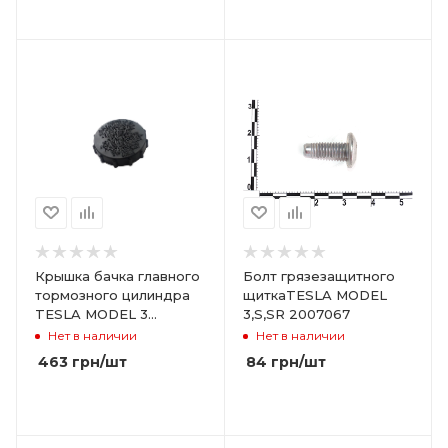
Крышка бачка главного
Болт грязезащитного
тормозного цилиндра
щиткаTESLA MODEL
TESLA MODEL 3
3,S,SR 2007067
1044677-00-A
Нет в наличии
Нет в наличии
463
грн
/шт
84
грн
/шт