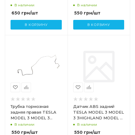
HIGHLAND 1044611-00-D
В наличии
В наличии
650
грн
/шт
550
грн
/шт
В КОРЗИНУ
В КОРЗИНУ
Трубка тормозная
Датчик ABS задний
задняя правая TESLA
TESLA MODEL 3 MODEL
MODEL 3 MODEL 3
3 3HIGHLAND MODEL Y
HIGHLAND 1044715-00-C
1188771-00-A 1044771-00-
В наличии
В наличии
D
550
грн
/шт
550
грн
/шт