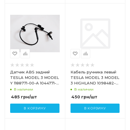
Датчик ABS задний
Кабель ручника левый
TESLA MODEL 3 MODEL
TESLA MODEL 3 MODEL
Y 1188771-00-A 1044771-
3 HIGHLAND 1098482-
00-D
00-F 1044781-00-А
В наличии
В наличии
485
грн
/шт
450
грн
/шт
В КОРЗИНУ
В КОРЗИНУ