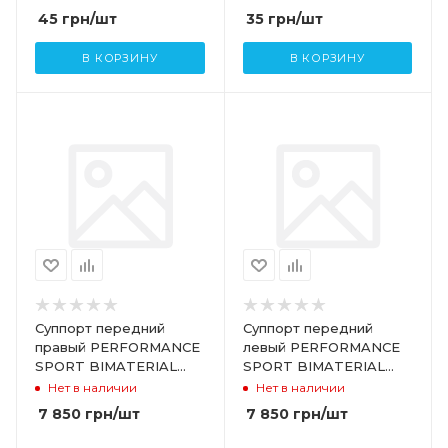
45
грн
/шт
35
грн
/шт
В КОРЗИНУ
В КОРЗИНУ
Суппорт передний
Суппорт передний
правый PERFORMANCE
левый PERFORMANCE
SPORT BIMATERIAL
SPORT BIMATERIAL
TESLA MODEL 3
TESLA MODEL 3
Нет в наличии
Нет в наличии
1044642-00-D
1044641-00-D
7 850
грн
/шт
7 850
грн
/шт