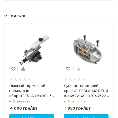
ФИЛЬТР
Главный тормозной
Суппорт передний
цилиндр (в
правый TESLA MODEL 3
сборе)TESLA MODEL 3
1044622-00-D 1044622-
1044671-00-E 1044671-
00-E
В наличии
В наличии
99-F 1044677-50-A
4 000
грн
/шт
1 950
грн
/шт
1044673-00-B