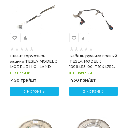
Шланг тормозной
Кабель ручника правый
задний TESLA MODEL 3
TESLA MODEL 3
MODEL 3 HIGHLAND
1098483-00-F 1044782-
1044731-00-D
00-А
В наличии
В наличии
450
грн
/шт
450
грн
/шт
В КОРЗИНУ
В КОРЗИНУ