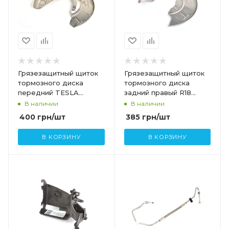
Грязезащитный щиток
Грязезащитный щиток
тормозного диска
тормозного диска
передний TESLA
задний правый R18
MODEL 3 1044661-00-B
TESLA MODEL 3
В наличии
В наличии
1044661-00-A
1044666-00-B
400
грн
/шт
385
грн
/шт
В КОРЗИНУ
В КОРЗИНУ