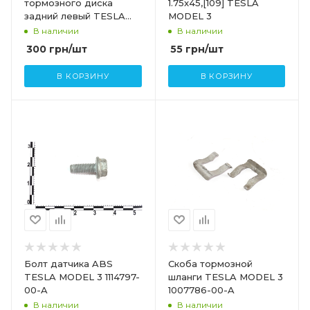
тормозного диска
1.75x45,[109] TESLA
задний левый TESLA
MODEL 3
MODEL 3 MODEL Y
В наличии
В наличии
1044665-00-C
300
грн
/шт
55
грн
/шт
В КОРЗИНУ
В КОРЗИНУ
Болт датчика ABS
Скоба тормозной
TESLA MODEL 3 1114797-
шланги TESLA MODEL 3
00-A
1007786-00-A
В наличии
В наличии