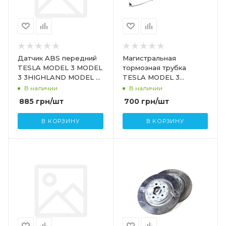
Датчик ABS передний
Магистральная
TESLA MODEL 3 MODEL
тормозная трубка
3 3HIGHLAND MODEL Y
TESLA MODEL 3
1188761-00-A
1044713-00-D
В наличии
В наличии
885
грн
/шт
700
грн
/шт
В КОРЗИНУ
В КОРЗИНУ