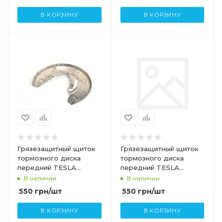
В КОРЗИНУ
В КОРЗИНУ
Грязезащитный щиток
Грязезащитный щиток
тормозного диска
тормозного диска
передний TESLA
передний TESLA
MODEL 3 MODEL Y
MODEL 3 1044661-00-C
В наличии
В наличии
1044662-00-B
550
грн
/шт
550
грн
/шт
В КОРЗИНУ
В КОРЗИНУ