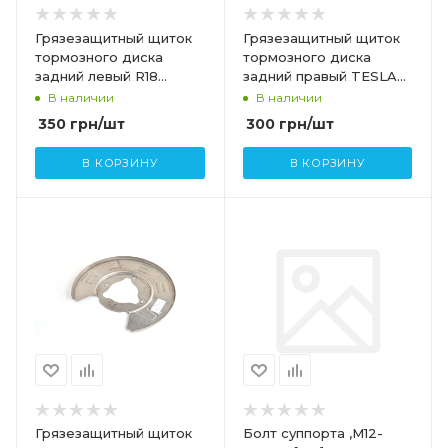
Грязезащитный щиток
Грязезащитный щиток
тормозного диска
тормозного диска
задний левый R18
задний правый TESLA
TESLA MODEL 3
MODEL 3 MODEL Y
В наличии
В наличии
1044665-00-B
1044666-00-C
350
грн
/шт
300
грн
/шт
В КОРЗИНУ
В КОРЗИНУ
Грязезащитный щиток
Болт суппорта ,M12-