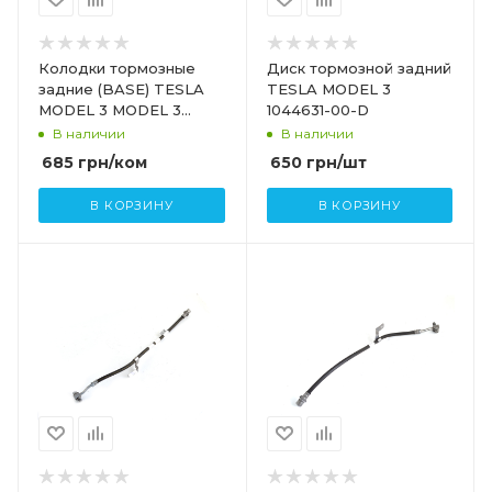
Колодки тормозные
Диск тормозной задний
задние (BASE) TESLA
TESLA MODEL 3
MODEL 3 MODEL 3
1044631-00-D
HIGHLAND MODEL Y
В наличии
В наличии
8008249-00-A
685
грн
/ком
650
грн
/шт
В КОРЗИНУ
В КОРЗИНУ