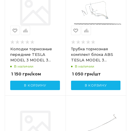
Колодки тормозные
Трубка тормозная
передние TESLA
комплект блока ABS
MODEL 3 MODEL 3
TESLA MODEL 3
HIGHLAND 8008240-
1044712-00-D
В наличии
В наличии
00-A
1 150
грн
/ком
1 050
грн
/шт
В КОРЗИНУ
В КОРЗИНУ