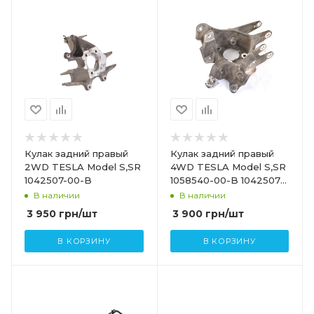
Кулак задний правый
Кулак задний правый
2WD TESLA Model S,SR
4WD TESLA Model S,SR
1042507-00-B
1058540-00-B 1042507-
00-B 1058540-00-A
В наличии
В наличии
1042507-00-A
3 950
грн
/шт
3 900
грн
/шт
В КОРЗИНУ
В КОРЗИНУ