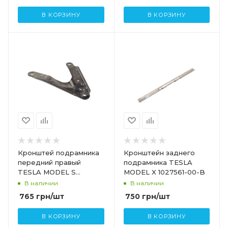
В КОРЗИНУ
В КОРЗИНУ
Кронштей подрамника
Кронштейн заднего
передний правый
подрамника TESLA
TESLA MODEL S
MODEL X 1027561-00-B
6008490-00-A
В наличии
В наличии
765
грн
/шт
750
грн
/шт
В КОРЗИНУ
В КОРЗИНУ