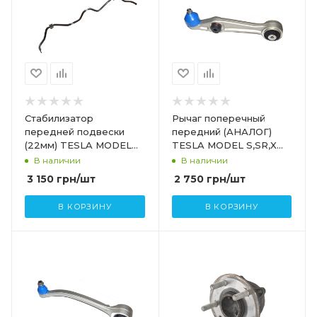
Стабилизатор
Рычаг поперечный
передней подвески
передний (АНАЛОГ)
(22мм) TESLA MODEL
TESLA MODEL S,SR,X
SR 1059381-00-B
1027351-00-C-ASR
В наличии
В наличии
3 150
грн
/шт
2 750
грн
/шт
В КОРЗИНУ
В КОРЗИНУ