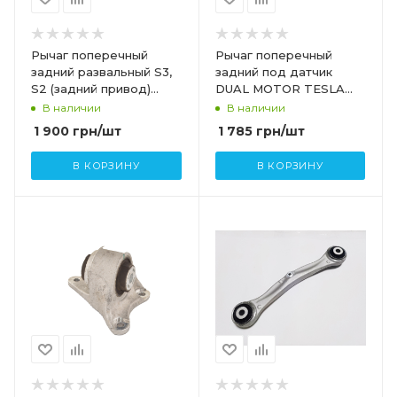
Рычаг поперечный
Рычаг поперечный
задний развальный S3,
задний под датчик
S2 (задний привод)
DUAL MOTOR TESLA
TESLA MODEL S,SR
MODEL S,SR 1027426-
В наличии
В наличии
6006840-00-B
00-C
1 900
грн
/шт
1 785
грн
/шт
В КОРЗИНУ
В КОРЗИНУ