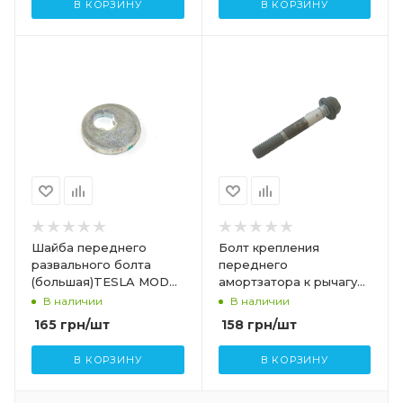
В КОРЗИНУ
В КОРЗИНУ
Шайба переднего
Болт крепления
развального болта
переднего
(большая)TESLA MODEL
амортзатора к рычагу
S,SR,X 2007115
M14X2.00X94 TESLA
В наличии
В наличии
MODEL S, SR 1008614-
165
грн
/шт
158
грн
/шт
00-C
В КОРЗИНУ
В КОРЗИНУ