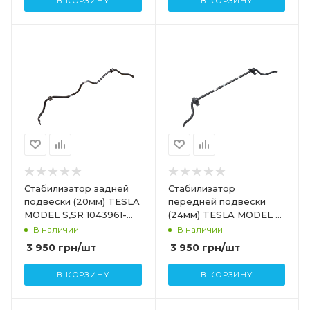
В КОРЗИНУ
В КОРЗИНУ
Стабилизатор задней
Стабилизатор
подвески (20мм) TESLA
передней подвески
MODEL S,SR 1043961-
(24мм) TESLA MODEL S
00-B
Performanсe 1020245-
В наличии
В наличии
00-A
3 950
грн
/шт
3 950
грн
/шт
В КОРЗИНУ
В КОРЗИНУ