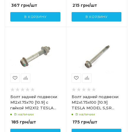
00-B
367
грн
/шт
215
грн
/шт
В КОРЗИНУ
В КОРЗИНУ
Болт задней подвески
Болт задней подвески
M12x1.75x70 [10.9] с
M12x1.75x100 [10.9]
гайкой M12X12 TESLA
TESLA MODEL S,SR
MODEL S.SR
2007075
В наличии
В наличии
185
грн
/шт
175
грн
/шт