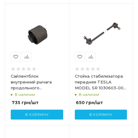
Сайлентблок
Стойка стабилизатора
внутренний рычага
передняя TESLA
продольного
MODEL SR 1030603-00-
переднего (банан)
B
В наличии
В наличии
нового образца TESLA
735
грн
/шт
650
грн
/шт
MODEL S,SR,X
В КОРЗИНУ
В КОРЗИНУ