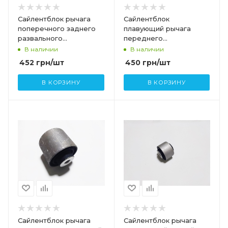
Сайлентблок рычага
Сайлентблок
поперечного заднего
плавующий рычага
развального
переднего
(армированный) TESLA
поперечного TESLA
В наличии
В наличии
MODEL S,SR 1043964-
MODEL S,SR 1027351-00-
452
грн
/шт
450
грн
/шт
00-C
C
В КОРЗИНУ
В КОРЗИНУ
Сайлентблок рычага
Сайлентблок рычага