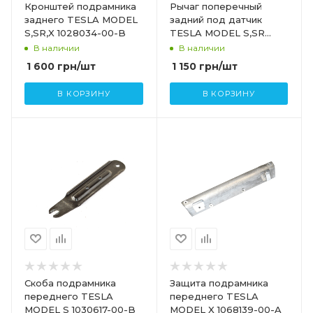
Кронштей подрамника
Рычаг поперечный
заднего TESLA MODEL
задний под датчик
S,SR,X 1028034-00-B
TESLA MODEL S,SR
1027421-00-E
В наличии
В наличии
1 600
грн
/шт
1 150
грн
/шт
В КОРЗИНУ
В КОРЗИНУ
Скоба подрамника
Защита подрамника
переднего TESLA
переднего TESLA
MODEL S 1030617-00-B
MODEL X 1068139-00-A