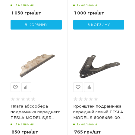
В наличии
В наличии
1 050
грн
/шт
1 000
грн
/шт
В КОРЗИНУ
В КОРЗИНУ
Плата абсорбера
Кронштей подрамника
подрамника переднего
передний левый TESLA
TESLA MODEL S,SR
MODEL S 6008489-00-
1038640-00-D
B
В наличии
В наличии
850
грн
/шт
765
грн
/шт