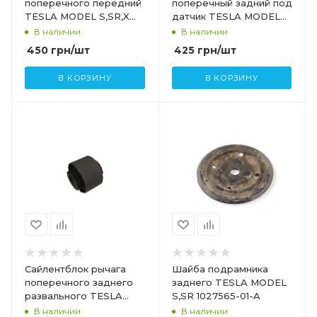
поперечного передний
поперечный задний под
TESLA MODEL S,SR,X
датчик TESLA MODEL
1027351-00-C-ASR
S,SR 1027421-00-E
В наличии
В наличии
450
грн
/шт
425
грн
/шт
В КОРЗИНУ
В КОРЗИНУ
Сайлентблок рычага
Шайба подрамника
поперечного заднего
заднего TESLA MODEL
развального TESLA
S,SR 1027565-01-A
MODEL S,SR 6006840-
В наличии
В наличии