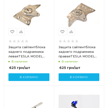
Защита сайлентблока
Защита сайлентблока
заднего подрамника
заднего подрамника
леваяTESLA MODEL
праваяTESLA MODEL
S,SR 1055766-00-B
S,SR 1055866-00-B
В наличии
В наличии
1055766-00-A
625
грн
/шт
625
грн
/шт
В КОРЗИНУ
В КОРЗИНУ