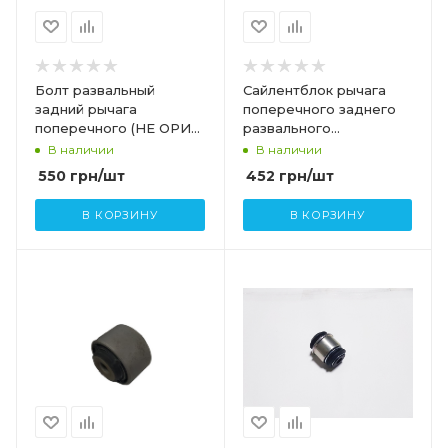
Болт развальный
Сайлентблок рычага
задний рычага
поперечного заднего
поперечного (НЕ ОРИГ
развального
M14x2.00x114 [10.9]
(армированный) TESLA
В наличии
В наличии
TESLA MODEL S,SR,X
MODEL S,SR 1043964-
550
грн
/шт
452
грн
/шт
2007106-AS
00-C
В КОРЗИНУ
В КОРЗИНУ