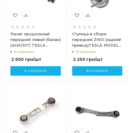
Рычаг продольный
Ступица в сборе
передний левый (банан)
передняя 2WD (задний
(АНАЛОГ) TESLA
привод)TESLA MODEL
MODEL S,SR,X 1041570-
S,SR 6007040-00-A
В наличии
В наличии
00-B-ASR
2 650
грн
/шт
2 250
грн
/шт
В КОРЗИНУ
В КОРЗИНУ