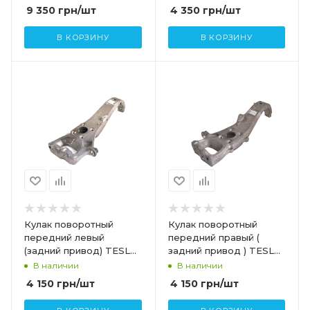
9 350
грн
/шт
4 350
грн
/шт
В КОРЗИНУ
В КОРЗИНУ
Кулак поворотный
Кулак поворотный
передний левый
передний правый (
(задний привод) TESLA
задний привод ) TESLA
MODEL S 6007017-00-C
MODEL S 6007018-00-C
В наличии
В наличии
4 150
грн
/шт
4 150
грн
/шт