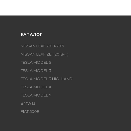
КАТАЛОГ
NISSAN LEAF 2010-2017
NISSAN LEAF ZE1 (2018-...)
TESLA MODEL S
TESLA MODEL 3
TESLA MODEL 3 HIGHLAND
TESLA MODEL X
TESLA MODEL Y
BMW I3
FIAT 500E