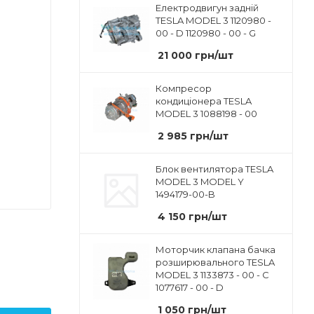
Електродвигун задній
TESLA MODEL 3 1120980 -
00 - D 1120980 - 00 - G
21 000
грн
/шт
Компресор
кондиціонера TESLA
MODEL 3 1088198 - 00
2 985
грн
/шт
Блок вентилятора TESLA
MODEL 3 MODEL Y
1494179-00-B
4 150
грн
/шт
Моторчик клапана бачка
розширювального TESLA
MODEL 3 1133873 - 00 - C
1077617 - 00 - D
1 050
грн
/шт