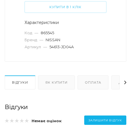
КУПИТИ В 1 КЛІК
Характеристики
Код
—
865545
Бренд
—
NISSAN
Артикул
—
54613-JD04A
ВІДГУКИ
ЯК КУПИТИ
ОПЛАТА
ДОСТ
Відгуки
Немає оцінок
ЗАЛИШИТИ ВІДГУК