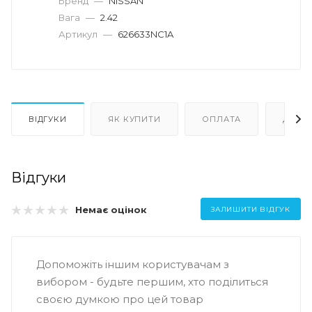
Бренд
—
NISSAN
Вага
—
2.42
Артикул
—
626633NC1A
ВІДГУКИ
ЯК КУПИТИ
ОПЛАТА
ДОСТ
Відгуки
Немає оцінок
ЗАЛИШИТИ ВІДГУК
Допоможіть іншим користувачам з
вибором - будьте першим, хто поділиться
своєю думкою про цей товар