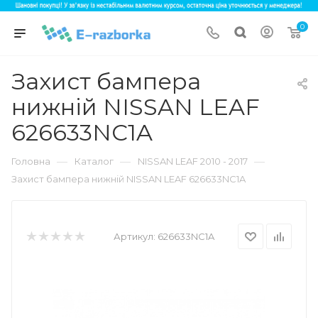
0
Захист бампера
нижній NISSAN LEAF
626633NC1A
—
—
—
Головна
Каталог
NISSAN LEAF 2010 - 2017
Захист бампера нижній NISSAN LEAF 626633NC1A
Артикул:
626633NC1A