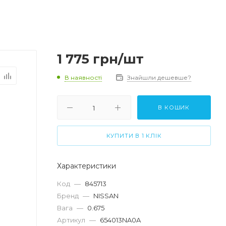
1 775
грн
/шт
В наявності
Знайшли дешевше?
В КОШИК
КУПИТИ В 1 КЛІК
Характеристики
Код
—
845713
Бренд
—
NISSAN
Вага
—
0.675
Артикул
—
654013NA0A