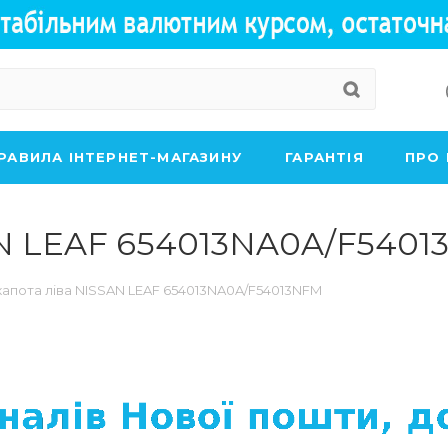
РАВИЛА ІНТЕРНЕТ-МАГАЗИНУ
ГАРАНТІЯ
ПРО
AN LEAF 654013NA0A/F540
капота ліва NISSAN LEAF 654013NA0A/F54013NFM