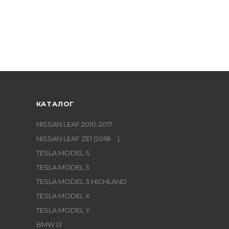
КАТАЛОГ
NISSAN LEAF 2010-2017
NISSAN LEAF ZE1 (2018-...)
TESLA MODEL S
TESLA MODEL 3
TESLA MODEL 3 HIGHLAND
TESLA MODEL X
TESLA MODEL Y
BMW I3