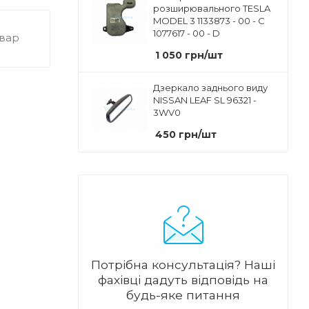
розширювального TESLA
MODEL 3 1133873 - 00 - C
1077617 - 00 - D
овар
1 050
грн
/шт
Дзеркало заднього виду
NISSAN LEAF SL 96321 -
3WV0
450
грн
/шт
Потрібна консультація?
Наші
фахівці дадуть відповідь на
будь-яке питання