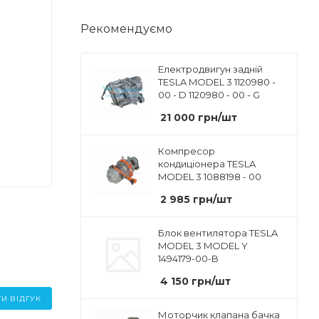
Рекомендуємо
Електродвигун задній
TESLA MODEL 3 1120980 -
00 - D 1120980 - 00 - G
21 000
грн
/шт
Компресор
кондиціонера TESLA
MODEL 3 1088198 - 00
2 985
грн
/шт
Блок вентилятора TESLA
MODEL 3 MODEL Y
1494179-00-B
4 150
грн
/шт
И ВІДГУК
Моторчик клапана бачка