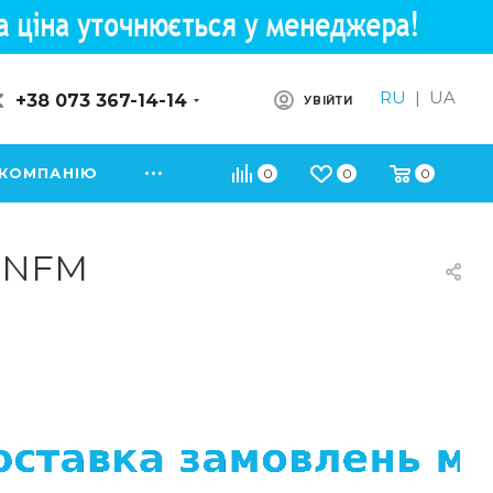
RU
|
UA
+38 073 367-14-14
УВІЙТИ
 КОМПАНІЮ
0
0
0
13NFM