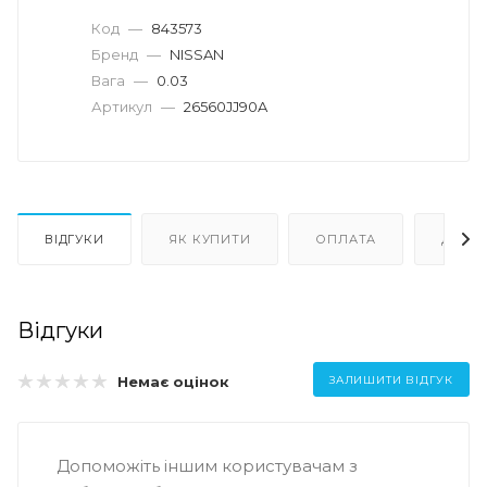
Код
—
843573
Бренд
—
NISSAN
Вага
—
0.03
Артикул
—
26560JJ90A
ВІДГУКИ
ЯК КУПИТИ
ОПЛАТА
ДОСТ
Відгуки
Немає оцінок
ЗАЛИШИТИ ВІДГУК
Допоможіть іншим користувачам з