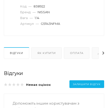
Код
—
838922
Бренд
—
NISSAN
Вага
—
1.14
Артикул
—
G51143NFMA
ВІДГУКИ
ЯК КУПИТИ
ОПЛАТА
ДОСТ
Відгуки
Немає оцінок
ЗАЛИШИТИ ВІДГУК
Допоможіть іншим користувачам з