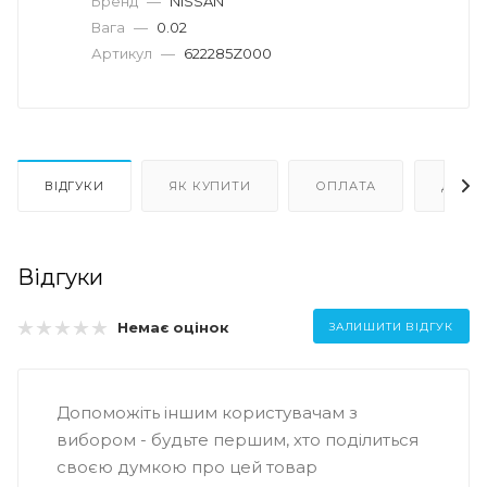
Бренд
—
NISSAN
Вага
—
0.02
Артикул
—
622285Z000
ВІДГУКИ
ЯК КУПИТИ
ОПЛАТА
ДОСТ
Відгуки
Немає оцінок
ЗАЛИШИТИ ВІДГУК
Допоможіть іншим користувачам з
вибором - будьте першим, хто поділиться
своєю думкою про цей товар