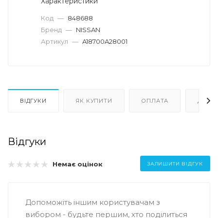
Характеристики
Код
—
848688
Бренд
—
NISSAN
Артикул
—
A18700A28001
ВІДГУКИ
ЯК КУПИТИ
ОПЛАТА
ДОСТ
Відгуки
Немає оцінок
ЗАЛИШИТИ ВІДГУК
Допоможіть іншим користувачам з
вибором - будьте першим, хто поділиться