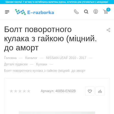
0
Болт поворотного
кулака з гайкою (міцний.
до аморт
—
—
—
Головна
Каталог
NISSAN LEAF 2010 - 2017
—
—
Деталі підвіски
Кулаки
Болт поворотного кулака з гайкою (міцний. до аморт
Артикул:
40056-EN02B