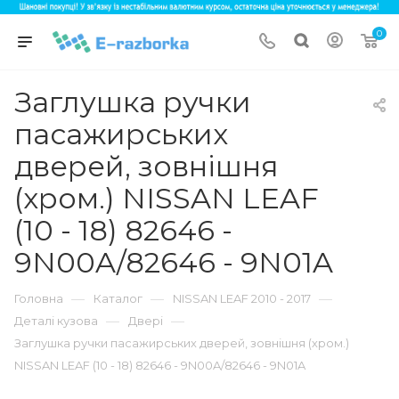
0
Заглушка ручки
пасажирських
дверей, зовнішня
(хром.) NISSAN LEAF
(10 - 18) 82646 -
9N00A/82646 - 9N01A
—
—
—
Головна
Каталог
NISSAN LEAF 2010 - 2017
—
—
Деталі кузова
Двері
Заглушка ручки пасажирських дверей, зовнішня (хром.)
NISSAN LEAF (10 - 18) 82646 - 9N00A/82646 - 9N01A