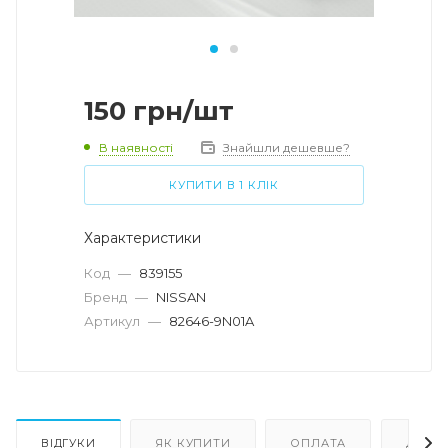
150
грн
/шт
В наявності
Знайшли дешевше?
КУПИТИ В 1 КЛІК
Характеристики
Код
—
839155
Бренд
—
NISSAN
Артикул
—
82646-9N01A
ВІДГУКИ
ЯК КУПИТИ
ОПЛАТА
ДОСТ