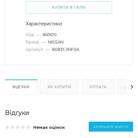
КУПИТИ В 1 КЛІК
Характеристики
Код
—
847470
Бренд
—
NISSAN
Артикул
—
80831-3NF0A
ВІДГУКИ
ЯК КУПИТИ
ОПЛАТА
ДОСТ
Відгуки
Немає оцінок
ЗАЛИШИТИ ВІДГУК