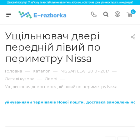
0
Ущільнювач двері
передній лівий по
периметру Nissa
—
—
—
Головна
Каталог
NISSAN LEAF 2010 - 2017
—
—
Деталі кузова
Двері
Ущільнювач двері передній лівий по периметру Nissa