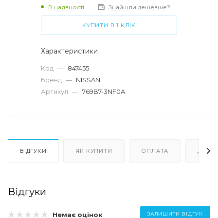
В наявності
Знайшли дешевше?
КУПИТИ В 1 КЛІК
Характеристики
Код
—
847455
Бренд
—
NISSAN
Артикул
—
769B7-3NF0A
ВІДГУКИ
ЯК КУПИТИ
ОПЛАТА
ДОСТ
Відгуки
Немає оцінок
ЗАЛИШИТИ ВІДГУК