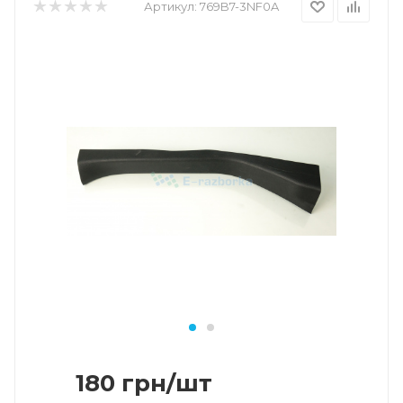
Артикул:
769B7-3NF0A
180
грн
/шт