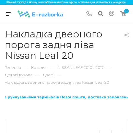
0
Накладка дверного
порога задня ліва
Nissan Leaf 20
—
—
—
Головна
Каталог
NISSAN LEAF 2010 - 2017
—
—
Деталі кузова
Двері
Накладка дверного порога задня ліва Nissan Leaf 20