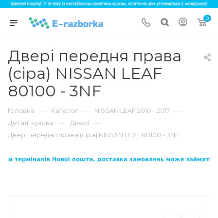
0
Двері передня права
(сіра) NISSAN LEAF
80100 - 3NF
—
—
—
Головна
Каталог
NISSAN LEAF 2010 - 2017
—
—
Деталі кузова
Двері
Двері передня права (сіра) NISSAN LEAF 80100 - 3NF