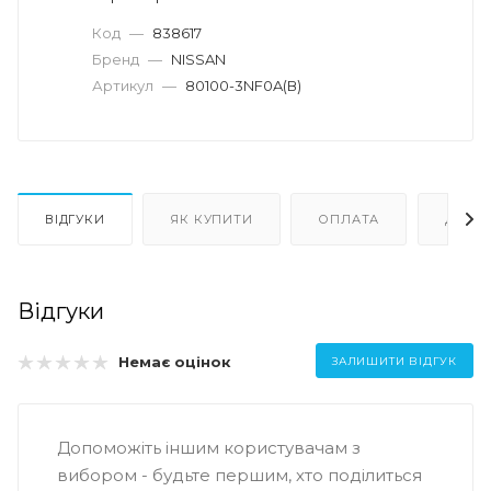
Код
—
838617
Бренд
—
NISSAN
Артикул
—
80100-3NF0A(В)
ВІДГУКИ
ЯК КУПИТИ
ОПЛАТА
ДОСТ
Відгуки
Немає оцінок
ЗАЛИШИТИ ВІДГУК
Допоможіть іншим користувачам з
вибором - будьте першим, хто поділиться