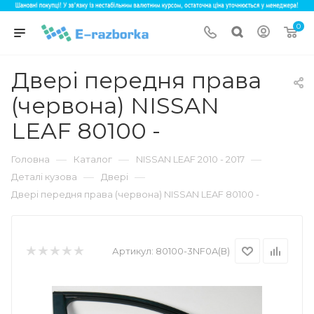
0
Двері передня права
(червона) NISSAN
LEAF 80100 -
—
—
—
Головна
Каталог
NISSAN LEAF 2010 - 2017
—
—
Деталі кузова
Двері
Двері передня права (червона) NISSAN LEAF 80100 -
Артикул:
80100-3NF0A(В)