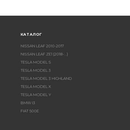
КАТАЛОГ
NISSAN LEAF 2010-2017
NISSAN LEAF ZE1 (2018-...)
TESLA MODEL S
TESLA MODEL 3
TESLA MODEL 3 HIGHLAND
TESLA MODEL X
TESLA MODEL Y
BMW I3
FIAT 500E