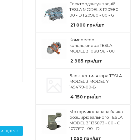
Електродвигун задній
TESLA MODEL 3 1120980 -
00 - D 1120980 - 00 - G
21 000
грн
/шт
Компресор
кондиціонера TESLA
MODEL 3 1088198 - 00
2 985
грн
/шт
Блок вентилятора TESLA
MODEL 3 MODEL Y
1494179-00-B
4 150
грн
/шт
Моторчик клапана бачка
розширювального TESLA
MODEL 3 1133873 - 00 - C
1077617 - 00 - D
И ВІДГУК
1 050
грн
/шт