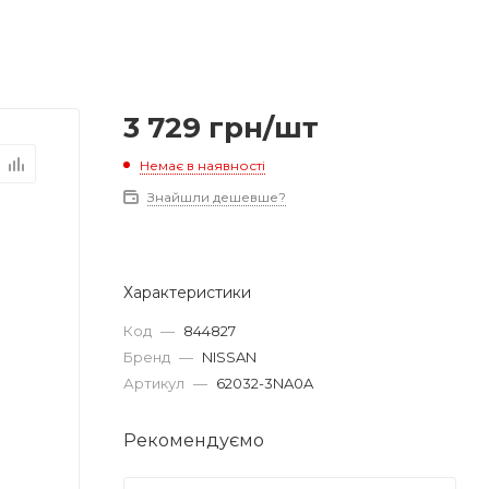
3 729
грн
/шт
Немає в наявності
Знайшли дешевше?
Характеристики
Код
—
844827
Бренд
—
NISSAN
Артикул
—
62032-3NA0A
Рекомендуємо