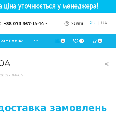
RU
|
UA
+38 073 367-14-14
УВІЙТИ
 КОМПАНІЮ
0
0
0
A0A
62032 - 3NA0A