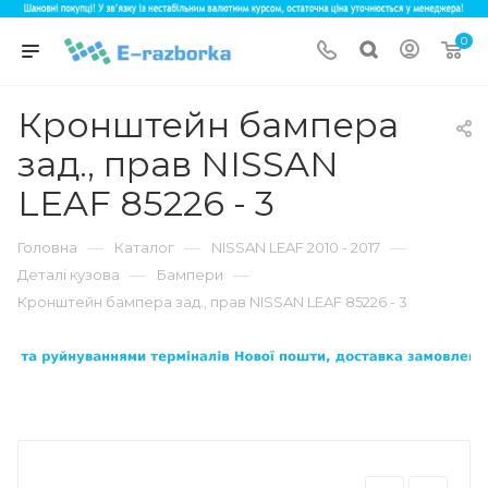
0
Кронштейн бампера
зад., прав NISSAN
LEAF 85226 - 3
—
—
—
Головна
Каталог
NISSAN LEAF 2010 - 2017
—
—
Деталі кузова
Бампери
Кронштейн бампера зад., прав NISSAN LEAF 85226 - 3