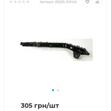
Артикул:
85226-3NF0A
305
грн
/шт