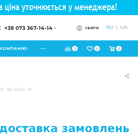
RU
|
UA
+38 073 367-14-14
УВІЙТИ
 КОМПАНІЮ
0
0
0
- 18) 54325 - 1K