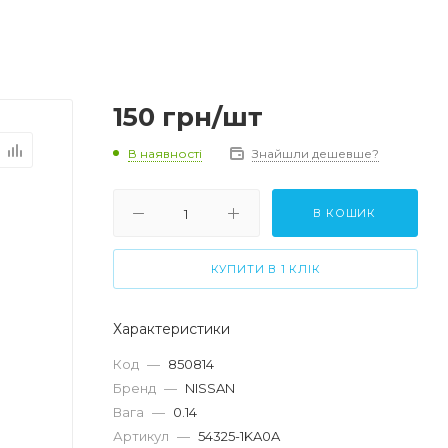
150
грн
/шт
В наявності
Знайшли дешевше?
В КОШИК
КУПИТИ В 1 КЛІК
Характеристики
Код
—
850814
Бренд
—
NISSAN
Вага
—
0.14
Артикул
—
54325-1KA0A