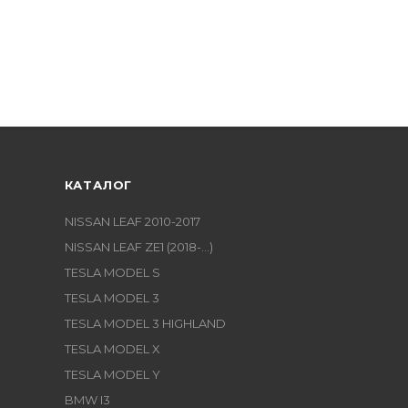
КАТАЛОГ
NISSAN LEAF 2010-2017
NISSAN LEAF ZE1 (2018-...)
TESLA MODEL S
TESLA MODEL 3
TESLA MODEL 3 HIGHLAND
TESLA MODEL X
TESLA MODEL Y
BMW I3