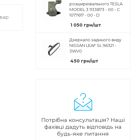
розширювального TESLA
MODEL 3 1133873 - 00 - C
1077617 - 00 - D
овар
1 050
грн
/шт
Дзеркало заднього виду
NISSAN LEAF SL 96321 -
3WV0
450
грн
/шт
Потрібна консультація?
Наші
фахівці дадуть відповідь на
будь-яке питання