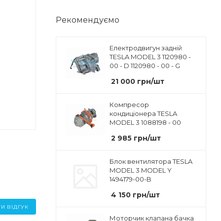
Рекомендуємо
Електродвигун задній
TESLA MODEL 3 1120980 -
00 - D 1120980 - 00 - G
21 000
грн
/шт
Компресор
кондиціонера TESLA
MODEL 3 1088198 - 00
2 985
грн
/шт
Блок вентилятора TESLA
MODEL 3 MODEL Y
1494179-00-B
4 150
грн
/шт
И ВІДГУК
Моторчик клапана бачка