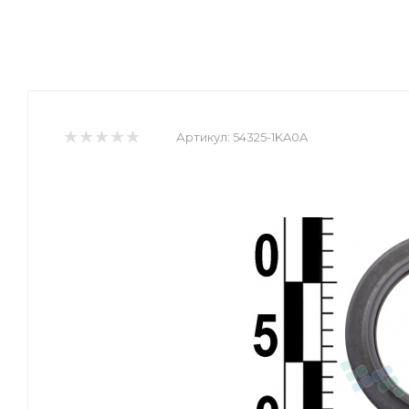
Артикул:
54325-1KA0A