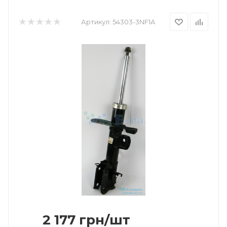
Артикул:
54303-3NF1A
2 177
грн
/шт