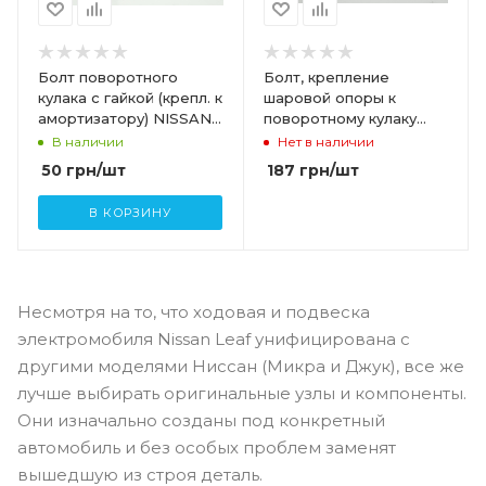
Болт поворотного
Болт, крепление
кулака с гайкой (крепл. к
шаровой опоры к
амортизатору) NISSAN
поворотному кулаку
LEAF 40056-EN02B
NISSAN LEAF 40178-
В наличии
Нет в наличии
AX06D
50
грн
/шт
187
грн
/шт
В КОРЗИНУ
Несмотря на то, что ходовая и подвеска
электромобиля Nissan Leaf унифицирована с
другими моделями Ниссан (Микра и Джук), все же
лучше выбирать оригинальные узлы и компоненты.
Они изначально созданы под конкретный
автомобиль и без особых проблем заменят
вышедшую из строя деталь.