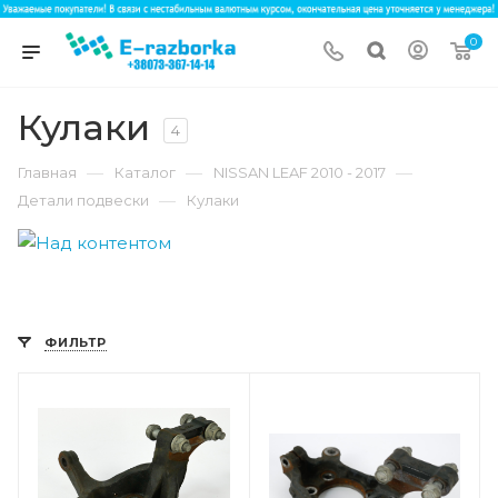
0
Кулаки
4
—
—
—
Главная
Каталог
NISSAN LEAF 2010 - 2017
—
Детали подвески
Кулаки
ФИЛЬТР