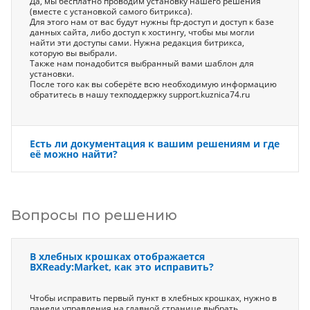
Да, мы бесплатно проводим установку нашего решения
(вместе с установкой самого битрикса).
Для этого нам от вас будут нужны ftp-доступ и доступ к базе
данных сайта, либо доступ к хостингу, чтобы мы могли
найти эти доступы сами. Нужна редакция битрикса,
которую вы выбрали.
Также нам понадобится выбранный вами шаблон для
установки.
После того как вы соберёте всю необходимую информацию
обратитесь в нашу техподдержку support.kuznica74.ru
Есть ли документация к вашим решениям и где
её можно найти?
Вопросы по решению
В хлебных крошках отображается
BXReady:Market, как это исправить?
Чтобы исправить первый пункт в хлебных крошках, нужно в
панели управления на главной странице выбрать