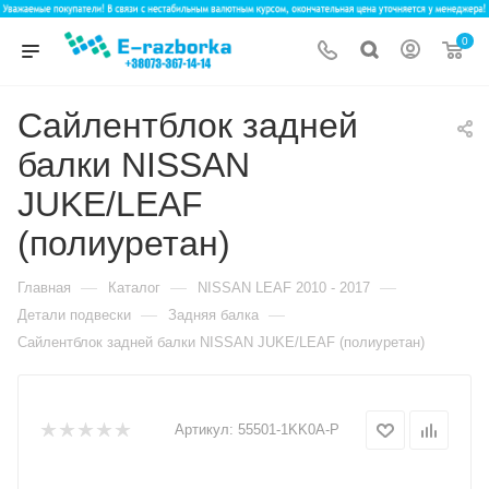
0
Сайлентблок задней
балки NISSAN
JUKE/LEAF
(полиуретан)
—
—
—
Главная
Каталог
NISSAN LEAF 2010 - 2017
—
—
Детали подвески
Задняя балка
Сайлентблок задней балки NISSAN JUKE/LEAF (полиуретан)
Артикул:
55501-1KK0A-P