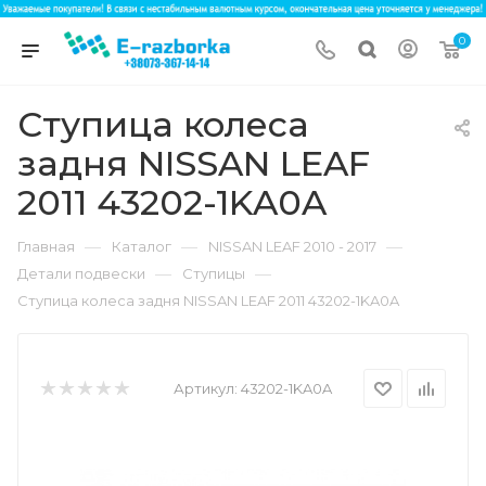
0
Ступица колеса
задня NISSAN LEAF
2011 43202-1KA0A
—
—
—
Главная
Каталог
NISSAN LEAF 2010 - 2017
—
—
Детали подвески
Ступицы
Ступица колеса задня NISSAN LEAF 2011 43202-1KA0A
Артикул:
43202-1KA0A