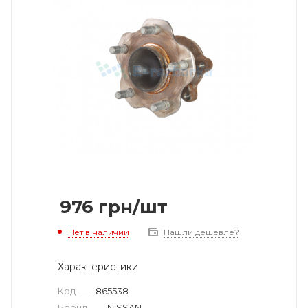
976
грн
/шт
Нет в наличии
Нашли дешевле?
Характеристики
Код
—
865538
Бренд
—
NISSAN