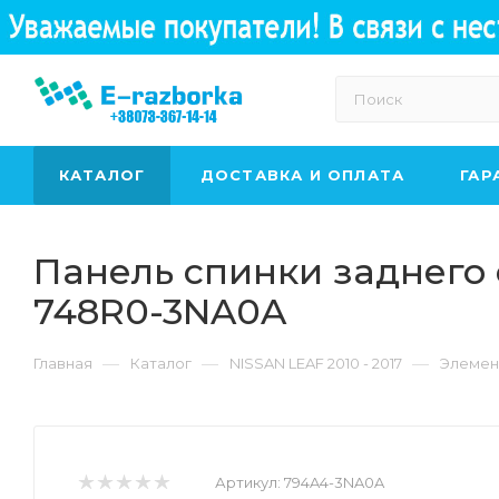
КАТАЛОГ
ДОСТАВКА И ОПЛАТА
ГАР
Панель спинки заднего 
748R0-3NA0A
—
—
—
Главная
Каталог
NISSAN LEAF 2010 - 2017
Элемен
Артикул:
794A4-3NA0A