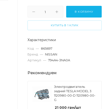
В КОРЗИНУ
КУПИТЬ В 1 КЛИК
Характеристики
Код
—
865697
Бренд
—
NISSAN
Артикул
—
794A4-3NA0A
Рекомендуем
Электродвигатель
задний TESLA MODEL 3
1120980-00-D 1120980-00-
G
21 000
грн
/шт