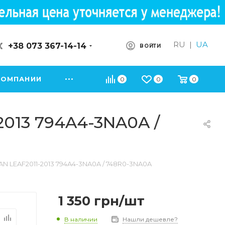
RU
|
UA
+38 073 367-14-14
ВОЙТИ
КОМПАНИИ
0
0
0
2013 794A4-3NA0A /
AN LEAF2011-2013 794A4-3NA0A / 748R0-3NA0A
1 350
грн
/шт
В наличии
Нашли дешевле?