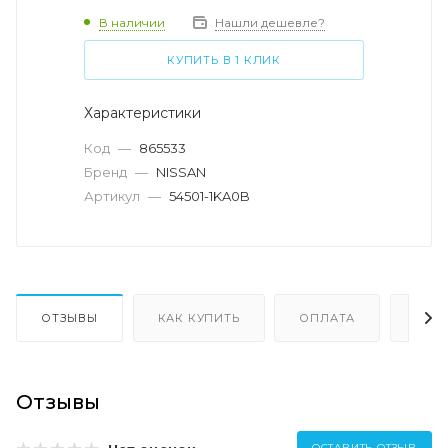
В наличии
Нашли дешевле?
КУПИТЬ В 1 КЛИК
Характеристики
Код
—
865533
Бренд
—
NISSAN
Артикул
—
54501-1KA0B
ОТЗЫВЫ
КАК КУПИТЬ
ОПЛАТА
ДОС
Отзывы
ОСТАВИТЬ ОТЗЫВ