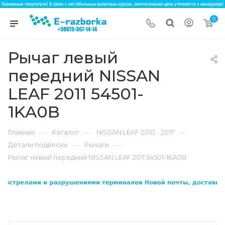
0
Рычаг левый
передний NISSAN
LEAF 2011 54501-
1KA0B
—
—
—
Главная
Каталог
NISSAN LEAF 2010 - 2017
—
—
Детали подвески
Рычаги
Рычаг левый передний NISSAN LEAF 2011 54501-1KA0B