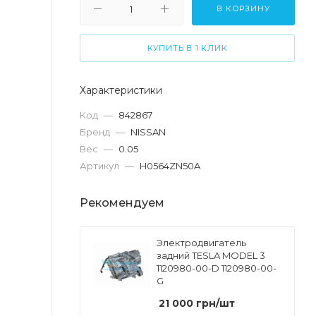
В КОРЗИНУ
КУПИТЬ В 1 КЛИК
Характеристики
Код
—
842867
Бренд
—
NISSAN
Вес
—
0.05
Артикул
—
H0564ZN50A
Рекомендуем
Электродвигатель
задний TESLA MODEL 3
1120980-00-D 1120980-00-
G
21 000
грн
/шт