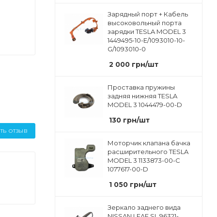
Зарядный порт + Кабель
высоковольный порта
зарядки TESLA MODEL 3
1449495-10-E/1093010-10-
G/1093010-0
2 000
грн
/шт
Проставка пружины
задняя нижняя TESLA
MODEL 3 1044479-00-D
130
грн
/шт
ТЬ ОТЗЫВ
Моторчик клапана бачка
расширительного TESLA
MODEL 3 1133873-00-C
1077617-00-D
1 050
грн
/шт
Зеркало заднего вида
NISSAN LEAF SL 96321-