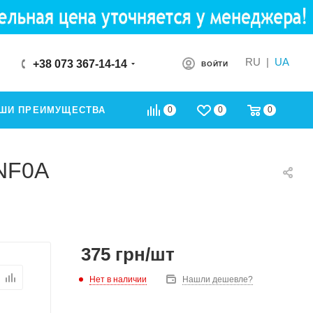
RU
|
UA
+38 073 367-14-14
ВОЙТИ
0
0
0
ШИ ПРЕИМУЩЕСТВА
3NF0A
375
грн
/шт
Нет в наличии
Нашли дешевле?