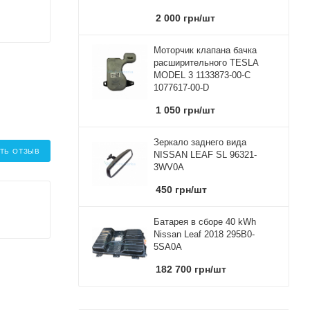
2 000
грн
/шт
Моторчик клапана бачка
расширительного TESLA
MODEL 3 1133873-00-C
1077617-00-D
1 050
грн
/шт
Зеркало заднего вида
ТЬ ОТЗЫВ
NISSAN LEAF SL 96321-
3WV0A
450
грн
/шт
Батарея в сборе 40 kWh
Nissan Leaf 2018 295B0-
5SA0A
182 700
грн
/шт