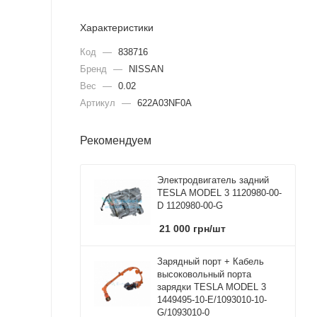
Характеристики
Код
—
838716
Бренд
—
NISSAN
Вес
—
0.02
Артикул
—
622A03NF0A
Рекомендуем
Электродвигатель задний
TESLA MODEL 3 1120980-00-
D 1120980-00-G
21 000
грн
/шт
Зарядный порт + Кабель
высоковольный порта
зарядки TESLA MODEL 3
1449495-10-E/1093010-10-
G/1093010-0