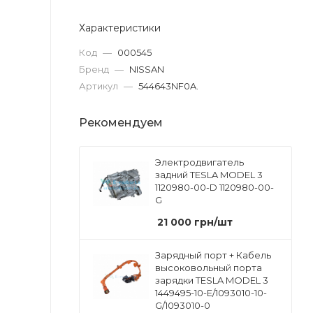
Характеристики
Код
—
000545
Бренд
—
NISSAN
Артикул
—
544643NF0A.
Рекомендуем
Электродвигатель
задний TESLA MODEL 3
1120980-00-D 1120980-00-
G
21 000
грн
/шт
Зарядный порт + Кабель
высоковольный порта
зарядки TESLA MODEL 3
1449495-10-E/1093010-10-
G/1093010-0