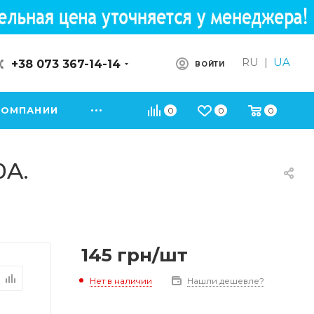
RU
|
UA
+38 073 367-14-14
ВОЙТИ
КОМПАНИИ
0
0
0
0A.
145
грн
/шт
Нет в наличии
Нашли дешевле?