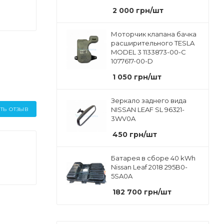
2 000
грн
/шт
Моторчик клапана бачка
расширительного TESLA
MODEL 3 1133873-00-C
1077617-00-D
1 050
грн
/шт
Зеркало заднего вида
NISSAN LEAF SL 96321-
ТЬ ОТЗЫВ
3WV0A
450
грн
/шт
Батарея в сборе 40 kWh
Nissan Leaf 2018 295B0-
5SA0A
182 700
грн
/шт