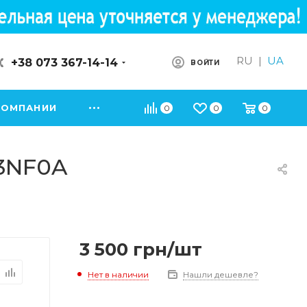
RU
|
UA
+38 073 367-14-14
ВОЙТИ
КОМПАНИИ
0
0
0
23NF0A
3 500
грн
/шт
Нет в наличии
Нашли дешевле?