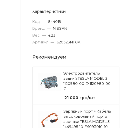
Характеристики
Код
—
844019
Бренд
—
NISSAN
Вес
—
4.23
Артикул
—
620323NF0A
Рекомендуем
Электродвигатель
задний TESLA MODEL 3
1120980-00-D 1120980-00-
G
21 000
грн
/шт
Зарядный порт + Кабель
высоковольный порта
зарядки TESLA MODEL 3
1449495-10-E/1093010-10-