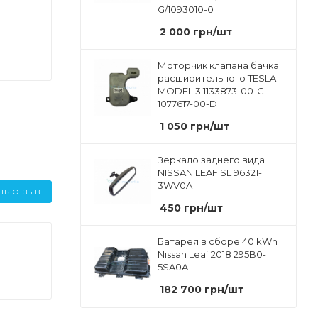
G/1093010-0
2 000
грн
/шт
Моторчик клапана бачка
расширительного TESLA
MODEL 3 1133873-00-C
1077617-00-D
1 050
грн
/шт
Зеркало заднего вида
NISSAN LEAF SL 96321-
3WV0A
ТЬ ОТЗЫВ
450
грн
/шт
Батарея в сборе 40 kWh
Nissan Leaf 2018 295B0-
5SA0A
182 700
грн
/шт