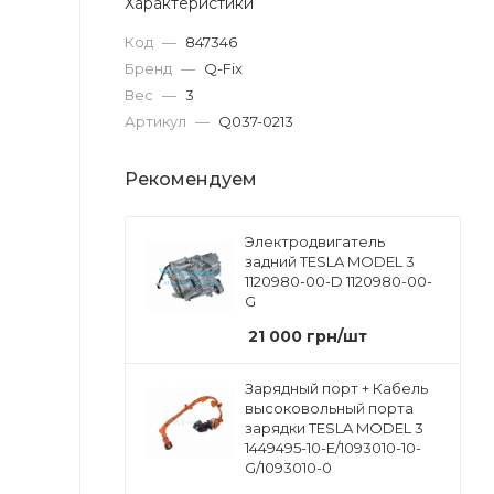
Характеристики
Код
—
847346
Бренд
—
Q-Fix
Вес
—
3
Артикул
—
Q037-0213
Рекомендуем
Электродвигатель
задний TESLA MODEL 3
1120980-00-D 1120980-00-
G
21 000
грн
/шт
Зарядный порт + Кабель
высоковольный порта
зарядки TESLA MODEL 3
1449495-10-E/1093010-10-
G/1093010-0