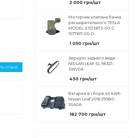
2 000
грн
/шт
Моторчик клапана бачка
расширительного TESLA
MODEL 3 1133873-00-C
1077617-00-D
1 050
грн
/шт
Зеркало заднего вида
NISSAN LEAF SL 96321-
ТЬ ОТЗЫВ
3WV0A
450
грн
/шт
Батарея в сборе 40 kWh
Nissan Leaf 2018 295B0-
5SA0A
182 700
грн
/шт