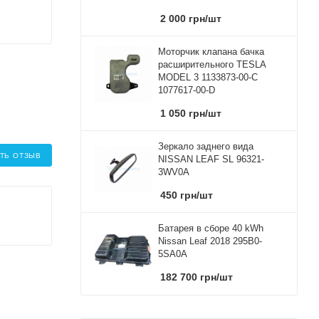
2 000
грн
/шт
Моторчик клапана бачка
расширительного TESLA
MODEL 3 1133873-00-C
1077617-00-D
1 050
грн
/шт
Зеркало заднего вида
ТЬ ОТЗЫВ
NISSAN LEAF SL 96321-
3WV0A
450
грн
/шт
Батарея в сборе 40 kWh
Nissan Leaf 2018 295B0-
5SA0A
182 700
грн
/шт