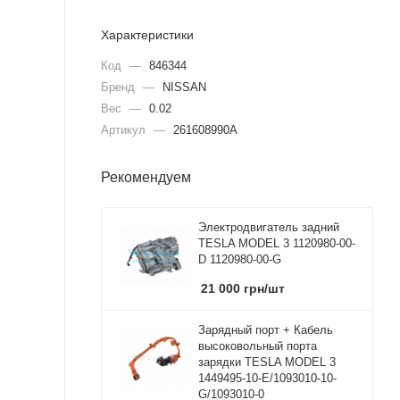
Характеристики
Код
—
846344
Бренд
—
NISSAN
Вес
—
0.02
Артикул
—
261608990A
Рекомендуем
Электродвигатель задний
TESLA MODEL 3 1120980-00-
D 1120980-00-G
21 000
грн
/шт
Зарядный порт + Кабель
высоковольный порта
зарядки TESLA MODEL 3
1449495-10-E/1093010-10-
G/1093010-0