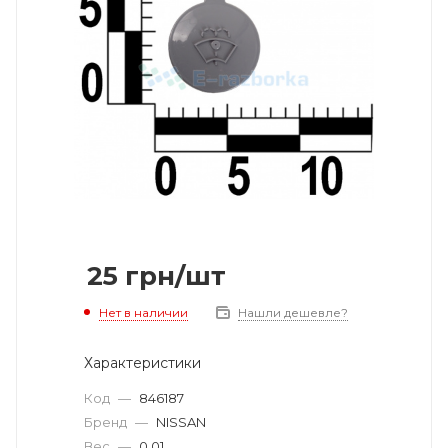
25
грн
/шт
Нет в наличии
Нашли дешевле?
Характеристики
Код
—
846187
Бренд
—
NISSAN
Вес
—
0.01