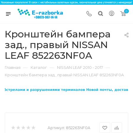
0
Кронштейн бампера
зад., правый NISSAN
LEAF 852263NF0A
—
—
—
Главная
Каталог
NISSAN LEAF 2010 - 2017
Кронштейн бампера зад., правый NISSAN LEAF 852263NF0A
Артикул:
852263NF0A