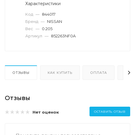
Характеристики
Код
—
844017
Бренд
—
NISSAN
Вес
—
0.205
Артикул
—
852263NF0A
ОТЗЫВЫ
КАК КУПИТЬ
ОПЛАТА
ДОС
Отзывы
Нет оценок
ОСТАВИТЬ ОТЗЫВ