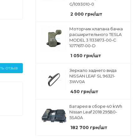
G/1093010-0
2 000
грн
/шт
Моторчик клапана бачка
расширительного TESLA
MODEL 3 1133873-00-C
1077617-00-D
1 050
грн
/шт
ТЬ ОТЗЫВ
Зеркало заднего вида
NISSAN LEAF SL 96321-
3WV0A
450
грн
/шт
Батарея в сборе 40 kWh
Nissan Leaf 2018 295B0-
5SA0A
182 700
грн
/шт