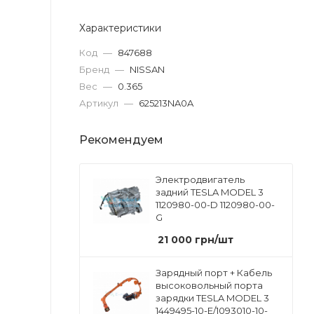
Характеристики
Код
—
847688
Бренд
—
NISSAN
Вес
—
0.365
Артикул
—
625213NA0A
Рекомендуем
Электродвигатель
задний TESLA MODEL 3
1120980-00-D 1120980-00-
G
21 000
грн
/шт
Зарядный порт + Кабель
высоковольный порта
зарядки TESLA MODEL 3
1449495-10-E/1093010-10-