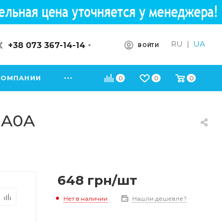
RU
|
UA
+38 073 367-14-14
ВОЙТИ
КОМПАНИИ
0
0
0
NA0A
648
грн
/шт
Нет в наличии
Нашли дешевле?