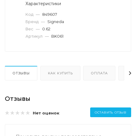
Характеристики
Код
—
849607
Бренд
—
Signeda
Вес
—
0.62
Артикул
—
BK061
ОТЗЫВЫ
КАК КУПИТЬ
ОПЛАТА
ДОС
Отзывы
Нет оценок
ОСТАВИТЬ ОТЗЫВ