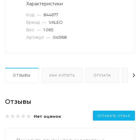
Характеристики
Код
—
844677
Бренд
—
VALEO
Вес
—
1.065
Артикул
—
045168
ОТЗЫВЫ
КАК КУПИТЬ
ОПЛАТА
ДОС
Отзывы
Нет оценок
ОСТАВИТЬ ОТЗЫВ