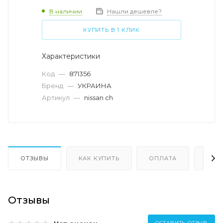
В наличии
Нашли дешевле?
КУПИТЬ В 1 КЛИК
Характеристики
Код
—
871356
Бренд
—
УКРАИНА
Артикул
—
nissan ch
ОТЗЫВЫ
КАК КУПИТЬ
ОПЛАТА
ДОС
Отзывы
ОСТАВИТЬ ОТЗЫВ