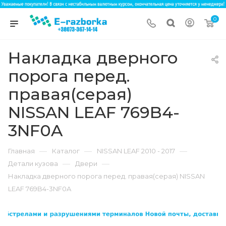
0
Накладка дверного
порога перед.
правая(серая)
NISSAN LEAF 769B4-
3NF0A
—
—
—
Главная
Каталог
NISSAN LEAF 2010 - 2017
—
—
Детали кузова
Двери
Накладка дверного порога перед. правая(серая) NISSAN
LEAF 769B4-3NF0A