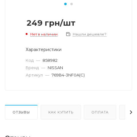
249
грн
/шт
Нет в наличии
Нашли дешевле?
Характеристики
Код
—
858982
Бренд
—
NISSAN
Артикул
—
769B4-3NF0A(С)
ОТЗЫВЫ
КАК КУПИТЬ
ОПЛАТА
ДОС