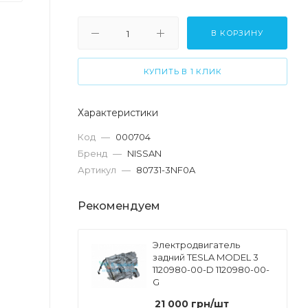
В КОРЗИНУ
КУПИТЬ В 1 КЛИК
Характеристики
Код
—
000704
Бренд
—
NISSAN
Артикул
—
80731-3NF0A
Рекомендуем
Электродвигатель
задний TESLA MODEL 3
1120980-00-D 1120980-00-
G
21 000
грн
/шт