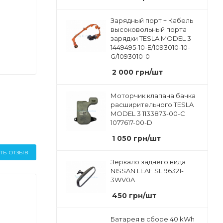
Зарядный порт + Кабель
высоковольный порта
зарядки TESLA MODEL 3
1449495-10-E/1093010-10-
G/1093010-0
2 000
грн
/шт
Моторчик клапана бачка
расширительного TESLA
MODEL 3 1133873-00-C
1077617-00-D
1 050
грн
/шт
ТЬ ОТЗЫВ
Зеркало заднего вида
NISSAN LEAF SL 96321-
3WV0A
450
грн
/шт
Батарея в сборе 40 kWh