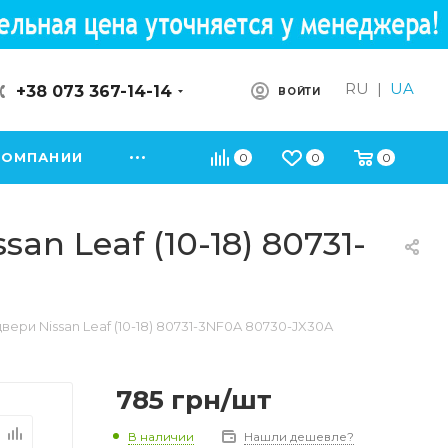
RU
|
UA
+38 073 367-14-14
ВОЙТИ
КОМПАНИИ
0
0
0
n Leaf (10-18) 80731-
ри Nissan Leaf (10-18) 80731-3NF0A 80730-JX30A
785
грн
/шт
В наличии
Нашли дешевле?