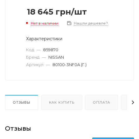
18 645
грн
/шт
Нет в наличии
Нашли дешевле?
Характеристики
Код
—
859870
Бренд
—
NISSAN
Артикул
—
80100-3NF0A (Г.)
ОТЗЫВЫ
КАК КУПИТЬ
ОПЛАТА
ДОС
Отзывы