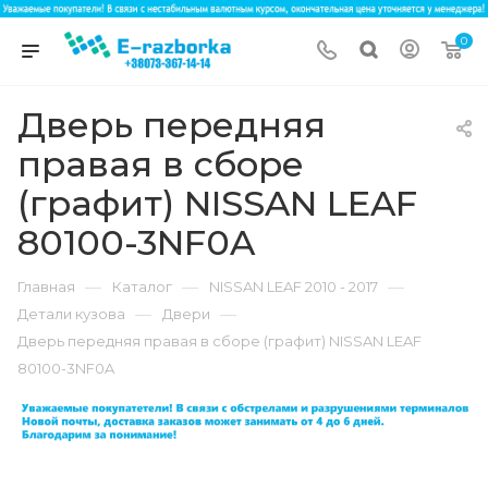
0
Дверь передняя
правая в сборе
(графит) NISSAN LEAF
80100-3NF0A
—
—
—
Главная
Каталог
NISSAN LEAF 2010 - 2017
—
—
Детали кузова
Двери
Дверь передняя правая в сборе (графит) NISSAN LEAF
80100-3NF0A